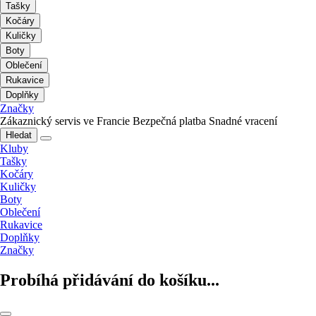
Tašky
Kočáry
Kuličky
Boty
Oblečení
Rukavice
Doplňky
Značky
Zákaznický servis ve Francie
Bezpečná platba
Snadné vracení
Hledat
Kluby
Tašky
Kočáry
Kuličky
Boty
Oblečení
Rukavice
Doplňky
Značky
Probíhá přidávání do košíku...