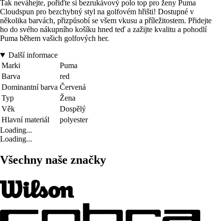
Tak neváhejte, pořiďte si bezrukávový polo top pro ženy Puma
Cloudspun pro bezchybný styl na golfovém hřišti! Dostupné v
několika barvách, přizpůsobí se všem vkusu a příležitostem. Přidejte
ho do svého nákupního košíku hned teď a zažijte kvalitu a pohodlí
Puma během vašich golfových her.
Další informace
Marki
Puma
Barva
red
Dominantní barva
Červená
Typ
Žena
Věk
Dospělý
Hlavní materiál
polyester
Loading...
Loading...
Všechny naše značky