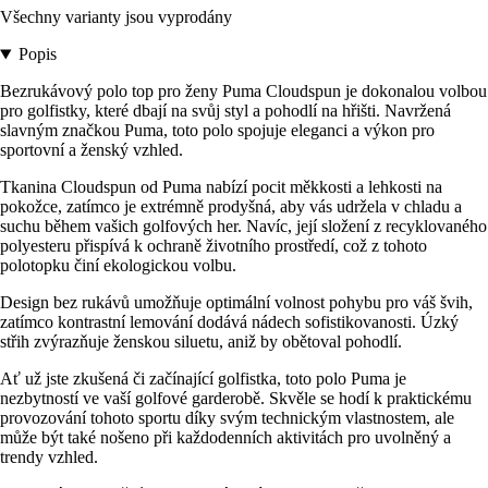
Všechny varianty jsou vyprodány
Popis
Bezrukávový polo top pro ženy Puma Cloudspun je dokonalou volbou
pro golfistky, které dbají na svůj styl a pohodlí na hřišti. Navržená
slavným značkou Puma, toto polo spojuje eleganci a výkon pro
sportovní a ženský vzhled.
Tkanina Cloudspun od Puma nabízí pocit měkkosti a lehkosti na
pokožce, zatímco je extrémně prodyšná, aby vás udržela v chladu a
suchu během vašich golfových her. Navíc, její složení z recyklovaného
polyesteru přispívá k ochraně životního prostředí, což z tohoto
polotopku činí ekologickou volbu.
Design bez rukávů umožňuje optimální volnost pohybu pro váš švih,
zatímco kontrastní lemování dodává nádech sofistikovanosti. Úzký
střih zvýrazňuje ženskou siluetu, aniž by obětoval pohodlí.
Ať už jste zkušená či začínající golfistka, toto polo Puma je
nezbytností ve vaší golfové garderobě. Skvěle se hodí k praktickému
provozování tohoto sportu díky svým technickým vlastnostem, ale
může být také nošeno při každodenních aktivitách pro uvolněný a
trendy vzhled.