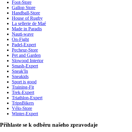
Foot-Store
Gallop Store
Handball-Store
House of Rugby
La sellerie de Maé
Made in Paradis
Nauti-wave
On-Fight
Padel-Expert
Pecheur-Store
Pet and Garden
Slowood Interior
Smash-Expert
Sneak'In
Sneakids
Sport is good
Training-Fit
Trek-Expert
Triathlon-Expert
TripnBikers
Vélo-Store
Winter-Expert
Přihlaste se k odběru našeho zpravodaje