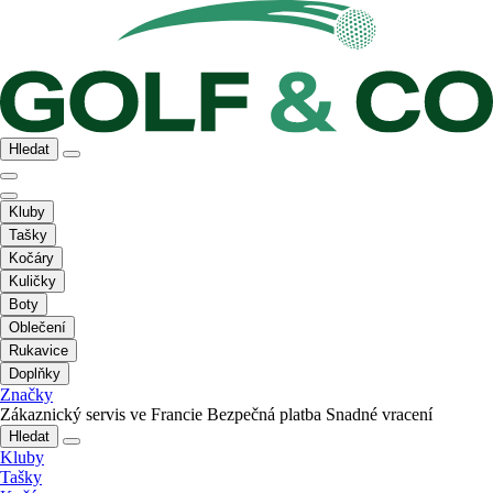
Hledat
Kluby
Tašky
Kočáry
Kuličky
Boty
Oblečení
Rukavice
Doplňky
Značky
Zákaznický servis ve Francie
Bezpečná platba
Snadné vracení
Hledat
Kluby
Tašky