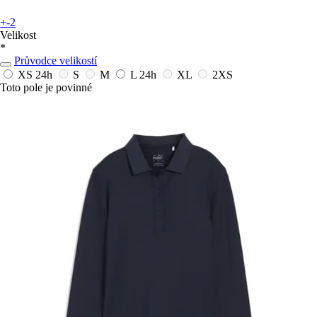
+-2
Velikost
*
Průvodce velikostí
XS
24h
S
M
L
24h
XL
2XS
Toto pole je povinné