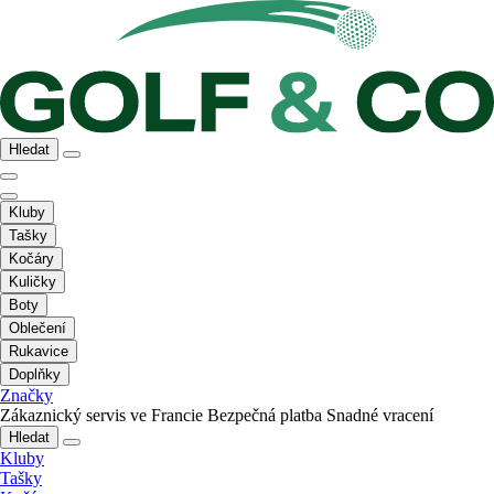
Hledat
Kluby
Tašky
Kočáry
Kuličky
Boty
Oblečení
Rukavice
Doplňky
Značky
Zákaznický servis ve Francie
Bezpečná platba
Snadné vracení
Hledat
Kluby
Tašky