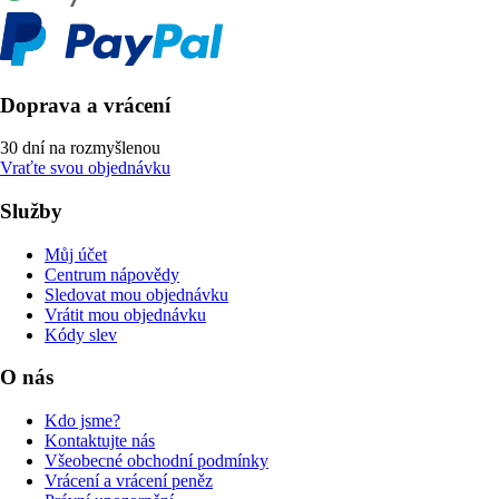
Doprava a vrácení
30 dní na rozmyšlenou
Vraťte svou objednávku
Služby
Můj účet
Centrum nápovědy
Sledovat mou objednávku
Vrátit mou objednávku
Kódy slev
O nás
Kdo jsme?
Kontaktujte nás
Všeobecné obchodní podmínky
Vrácení a vrácení peněz