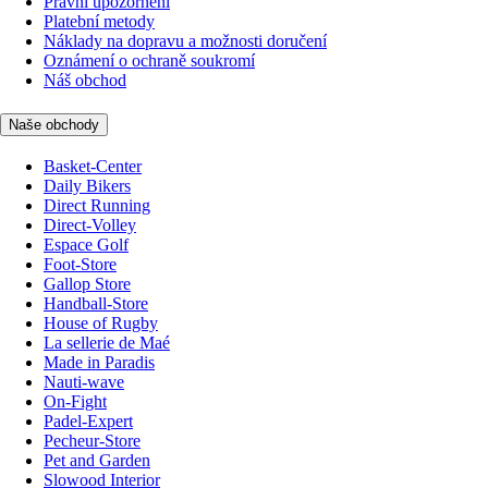
Právní upozornění
Platební metody
Náklady na dopravu a možnosti doručení
Oznámení o ochraně soukromí
Náš obchod
Naše obchody
Basket-Center
Daily Bikers
Direct Running
Direct-Volley
Espace Golf
Foot-Store
Gallop Store
Handball-Store
House of Rugby
La sellerie de Maé
Made in Paradis
Nauti-wave
On-Fight
Padel-Expert
Pecheur-Store
Pet and Garden
Slowood Interior