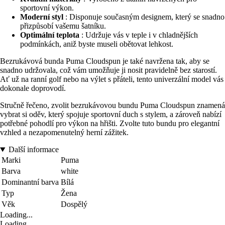
sportovní výkon.
Moderní styl
: Disponuje současným designem, který se snadno
přizpůsobí vašemu šatníku.
Optimální teplota
: Udržuje vás v teple i v chladnějších
podmínkách, aniž byste museli obětovat lehkost.
Bezrukávová bunda Puma Cloudspun je také navržena tak, aby se
snadno udržovala, což vám umožňuje ji nosit pravidelně bez starostí.
Ať už na ranní golf nebo na výlet s přáteli, tento univerzální model vás
dokonale doprovodí.
Stručně řečeno, zvolit bezrukávovou bundu Puma Cloudspun znamená
vybrat si oděv, který spojuje sportovní duch s stylem, a zároveň nabízí
potřebné pohodlí pro výkon na hřišti. Zvolte tuto bundu pro elegantní
vzhled a nezapomenutelný herní zážitek.
Další informace
Marki
Puma
Barva
white
Dominantní barva
Bílá
Typ
Žena
Věk
Dospělý
Loading...
Loading...