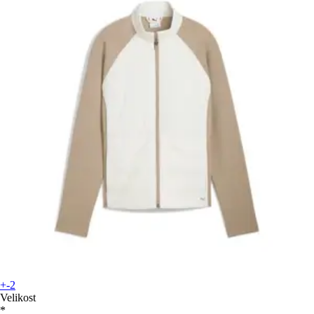
+-2
Velikost
*