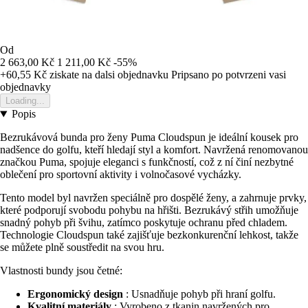
Od
2 663,00 Kč
1 211,00 Kč
-55%
+60,55 Kč
ziskate na dalsi objednavku
Pripsano po potvrzeni vasi
objednavky
Loading...
Popis
Bezrukávová bunda pro ženy Puma Cloudspun je ideální kousek pro
nadšence do golfu, kteří hledají styl a komfort. Navržená renomovanou
značkou Puma, spojuje eleganci s funkčností, což z ní činí nezbytné
oblečení pro sportovní aktivity i volnočasové vycházky.
Tento model byl navržen speciálně pro dospělé ženy, a zahrnuje prvky,
které podporují svobodu pohybu na hřišti. Bezrukávý střih umožňuje
snadný pohyb při švihu, zatímco poskytuje ochranu před chladem.
Technologie Cloudspun také zajišťuje bezkonkurenční lehkost, takže
se můžete plně soustředit na svou hru.
Vlastnosti bundy jsou četné:
Ergonomický design
: Usnadňuje pohyb při hraní golfu.
Kvalitní materiály
: Vyrobeno z tkanin navržených pro