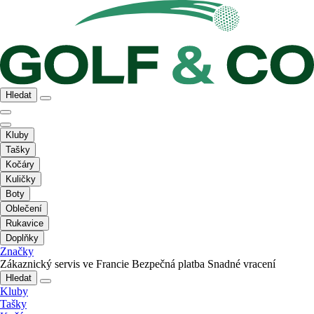
Hledat
Kluby
Tašky
Kočáry
Kuličky
Boty
Oblečení
Rukavice
Doplňky
Značky
Zákaznický servis ve Francie
Bezpečná platba
Snadné vracení
Hledat
Kluby
Tašky