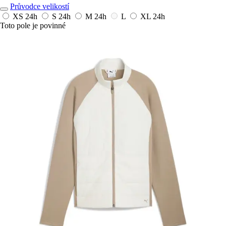
Průvodce velikostí
XS
24h
S
24h
M
24h
L
XL
24h
Toto pole je povinné