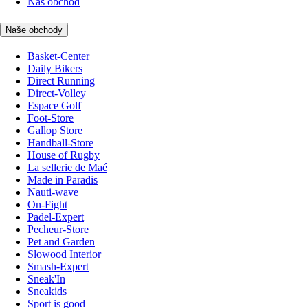
Náš obchod
Naše obchody
Basket-Center
Daily Bikers
Direct Running
Direct-Volley
Espace Golf
Foot-Store
Gallop Store
Handball-Store
House of Rugby
La sellerie de Maé
Made in Paradis
Nauti-wave
On-Fight
Padel-Expert
Pecheur-Store
Pet and Garden
Slowood Interior
Smash-Expert
Sneak'In
Sneakids
Sport is good