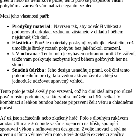
greenu nebo na tréninkové ploše, tento polo se přizpůsobí vašim
pohybům a zároveň vám nabízí elegantní vzhled.
Mezi jeho vlastnosti patří:
Prodyšný materiál
: Navržen tak, aby odváděl vlhkost a
podporoval cirkulaci vzduchu, zůstanete v chladu i během
nejslunnějších dnů.
Elasticita
: Použité materiály poskytují vynikající elasticitu, což
umožňuje široký rozsah pohybu bez jakéhokoli omezení.
UV ochrana
: Tento polo je vybaven ochranou proti UV záření,
takže vám poskytuje nezbytné krytí během golfových her na
slunci.
Snadná údržba
: Jeho design usnadňuje praní, což činí tento
polo ideálním pro ty, kdo vedou aktivní život a chtějí si
jednoduše udržovat upravený vzhled.
Tento polo je také skvělý pro vrstvení, což ho činí ideálním pro různé
povětrnostní podmínky, se kterými se můžete na hřišti setkat. V
kombinaci s lehkou bundou budete připraveni čelit větru a chladnému
počasí.
Ať už jste začátečník nebo zkušený hráč, Polo s dlouhým rukávem
adidas Ultimate 365 bude vaším spojencem na hřišti, spojující
sportovní výkon s rafinovaným designem. Zvolte inovaci a styl na
greenu s tímto výjimečným polo, které dokládá excelenci značky