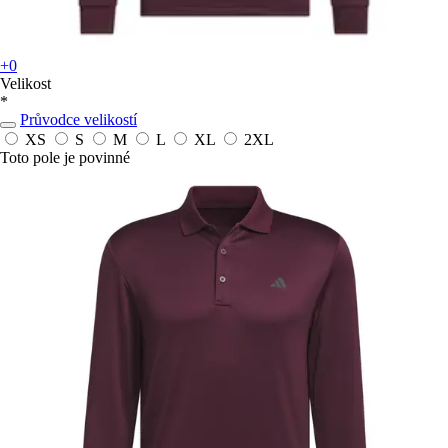
+0
Velikost
*
Průvodce velikostí
XS
S
M
L
XL
2XL
Toto pole je povinné