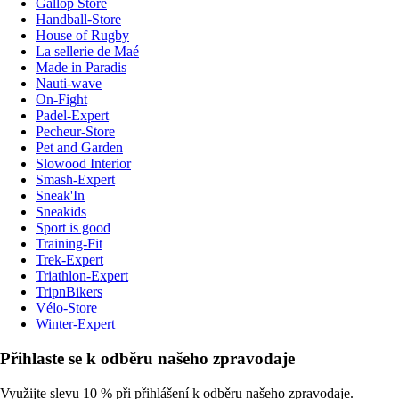
Gallop Store
Handball-Store
House of Rugby
La sellerie de Maé
Made in Paradis
Nauti-wave
On-Fight
Padel-Expert
Pecheur-Store
Pet and Garden
Slowood Interior
Smash-Expert
Sneak'In
Sneakids
Sport is good
Training-Fit
Trek-Expert
Triathlon-Expert
TripnBikers
Vélo-Store
Winter-Expert
Přihlaste se k odběru našeho zpravodaje
Využijte slevu 10 % při přihlášení k odběru našeho zpravodaje.