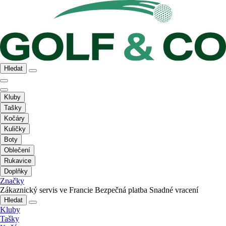
Hledat
Kluby
Tašky
Kočáry
Kuličky
Boty
Oblečení
Rukavice
Doplňky
Značky
Zákaznický servis ve Francie
Bezpečná platba
Snadné vracení
Hledat
Kluby
Tašky