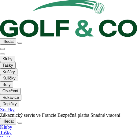
Hledat
Kluby
Tašky
Kočáry
Kuličky
Boty
Oblečení
Rukavice
Doplňky
Značky
Zákaznický servis ve Francie
Bezpečná platba
Snadné vracení
Hledat
Kluby
Tašky