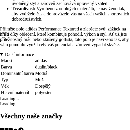
uvolněný styl a zároveň zachovává upravený vzhled.
Trvanlivost:
Vyrobeno z odolných materiálů, je navrženo tak,
aby vydrželo čas a doprovázelo vás na všech vašich sportovních
dobrodružstvích.
Přijměte polo adidas Performance Textured a zlepšete svůj zážitek na
hřišti díky oblečení, které kombinuje pohodlí, výkon a styl. Ať už jste
příležitostný hráč nebo zkušený golfista, toto polo je navrženo tak, aby
vám pomohlo využít celý váš potenciál a zároveň vypadat skvěle.
Další informace
Marki
adidas
Barva
dualin/black
Dominantní barva
Modrá
Typ
Muž
Věk
Dospělý
Hlavní materiál
polyester
Loading...
Loading...
Všechny naše značky