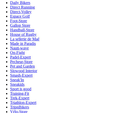
Daily Bikers
Direct Running
Direct-Volley
Espace Golf
Foot-Store
Gallop Store
Handball-Store
House of Rugby
La sellerie de Maé
Made in Paradis
Nauti-wave
On-Fight
Padel-Expert
Pecheur-Store
Pet and Garden
Slowood Interior
Smash-Expert
Sneak'In
Sneakids
Sport is good
Training-Fit
Trek-Expert
Triathlon-Expert
TripnBikers
Vélo-Store