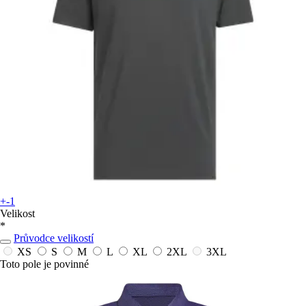
+-1
Velikost
*
Průvodce velikostí
XS
S
M
L
XL
2XL
3XL
Toto pole je povinné