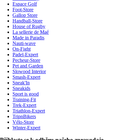
Espace Golf
Foot-Store
Gallop Store
Handball-Store
House of Rugby
La sellerie de Maé
Made in Paradis
Nauti-wave
On-Fight
Padel-Expert
Pecheur-Store
Pet and Garden
Slowood Interior
Smash-Expert
Sneak'In
Sneakids
Sport is good
Training-Fit
Trek-Expert
Triathlon-Expert
TripnBikers
Vélo-Store
Winter-Expert
Přihlaste se k odběru našeho zpravodaje