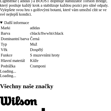
Lightstrike ( adidas ) a BOOST doplňuje stabilizátor Torsion Bridge,
který posiluje každý krok a stabilizuje každou pozici pro silné odpaly.
Vylepšete svou hru s golfovými botami, které vám umožní cítit se ve
své nejlepší kondici.
Další informace
Marki
adidas
Barva
cblack/ftwwht/cblack
Dominantní barva
Černá
Typ
Muž
Věk
Dospělý
Funkce
S muzevními hroty
Hlavní materiál
Kůže
Podrážka
Cramponi
Loading...
Loading...
Všechny naše značky