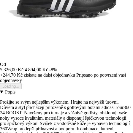
Od
5 326,00 Kč
4 894,00 Kč
-8%
+244,70 Kč
ziskate na dalsi objednavku
Pripsano po potvrzeni vasi
objednavky
Loading...
Popis
Prožijte se svým nejlepším výkonem. Hrajte na nejvyšší úrovni.
Důvěra a styl přicházejí přirozeně s golfovými botami adidas Tour360
24 BOOST. Navrženy pro turnaje a vášnivé golfisty, obklopují vaše
nohy vysoce kvalitními materiály a disponují špičkovou technologií
pro špičkový výkon. Svršek z vodotěsné kůže je vybaven technologií
360Wrap pro lepší přilnavost a podporu. Kombinace tlumení