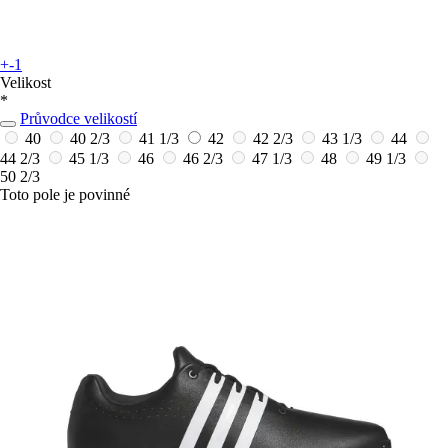
+-1
Velikost
*
Průvodce velikostí
40
40 2/3
41 1/3
42
42 2/3
43 1/3
44
44 2/3
45 1/3
46
46 2/3
47 1/3
48
49 1/3
50 2/3
Toto pole je povinné