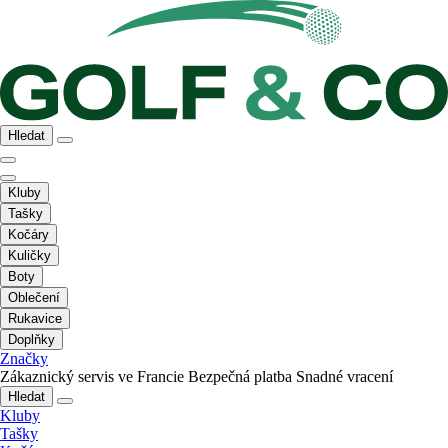
Hledat
Kluby
Tašky
Kočáry
Kuličky
Boty
Oblečení
Rukavice
Doplňky
Značky
Zákaznický servis ve Francie
Bezpečná platba
Snadné vracení
Hledat
Kluby
Tašky