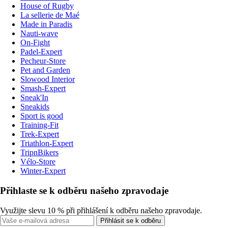
House of Rugby
La sellerie de Maé
Made in Paradis
Nauti-wave
On-Fight
Padel-Expert
Pecheur-Store
Pet and Garden
Slowood Interior
Smash-Expert
Sneak'In
Sneakids
Sport is good
Training-Fit
Trek-Expert
Triathlon-Expert
TripnBikers
Vélo-Store
Winter-Expert
Přihlaste se k odběru našeho zpravodaje
Využijte slevu 10 % při přihlášení k odběru našeho zpravodaje.
Přihlásit se k odběru