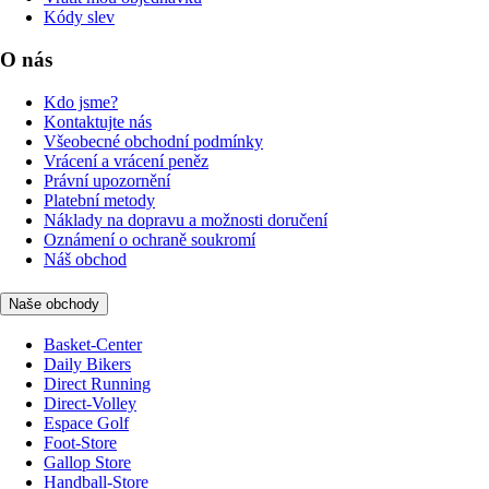
Kódy slev
O nás
Kdo jsme?
Kontaktujte nás
Všeobecné obchodní podmínky
Vrácení a vrácení peněz
Právní upozornění
Platební metody
Náklady na dopravu a možnosti doručení
Oznámení o ochraně soukromí
Náš obchod
Naše obchody
Basket-Center
Daily Bikers
Direct Running
Direct-Volley
Espace Golf
Foot-Store
Gallop Store
Handball-Store