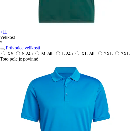
+11
Velikost
*
Průvodce velikostí
XS
S
24h
M
24h
L
24h
XL
24h
2XL
3XL
Toto pole je povinné