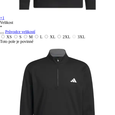
+1
Velikost
*
Průvodce velikostí
XS
S
M
L
XL
2XL
3XL
Toto pole je povinné