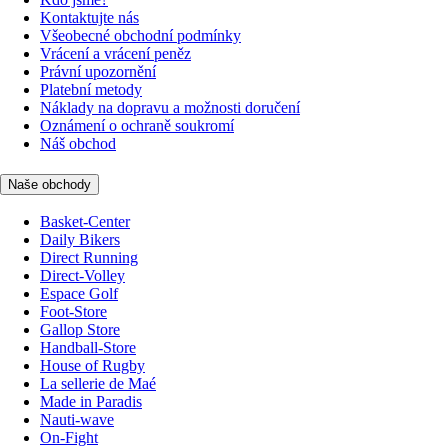
Kontaktujte nás
Všeobecné obchodní podmínky
Vrácení a vrácení peněz
Právní upozornění
Platební metody
Náklady na dopravu a možnosti doručení
Oznámení o ochraně soukromí
Náš obchod
Naše obchody
Basket-Center
Daily Bikers
Direct Running
Direct-Volley
Espace Golf
Foot-Store
Gallop Store
Handball-Store
House of Rugby
La sellerie de Maé
Made in Paradis
Nauti-wave
On-Fight