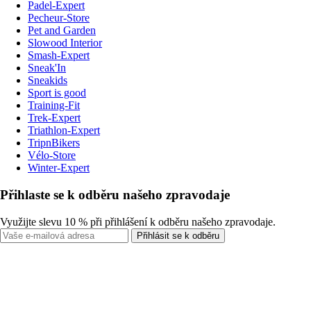
Padel-Expert
Pecheur-Store
Pet and Garden
Slowood Interior
Smash-Expert
Sneak'In
Sneakids
Sport is good
Training-Fit
Trek-Expert
Triathlon-Expert
TripnBikers
Vélo-Store
Winter-Expert
Přihlaste se k odběru našeho zpravodaje
Využijte slevu 10 % při přihlášení k odběru našeho zpravodaje.
Přihlásit se k odběru