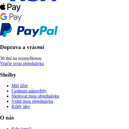
Doprava a vrácení
30 dní na rozmyšlenou
Vraťte svou objednávku
Služby
Můj účet
Centrum nápovědy
Sledovat mou objednávku
Vrátit mou objednávku
Kódy slev
O nás
Kdo jsme?