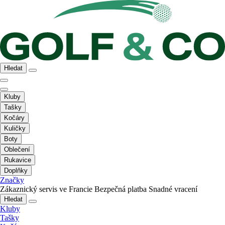
Hledat
Kluby
Tašky
Kočáry
Kuličky
Boty
Oblečení
Rukavice
Doplňky
Značky
Zákaznický servis ve Francie
Bezpečná platba
Snadné vracení
Hledat
Kluby
Tašky