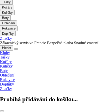
Tašky
Kočáry
Kuličky
Boty
Oblečení
Rukavice
Doplňky
Značky
Zákaznický servis ve Francie
Bezpečná platba
Snadné vracení
Hledat
Kluby
Tašky
Kočáry
Kuličky
Boty
Oblečení
Rukavice
Doplňky
Značky
Probíhá přidávání do košíku...