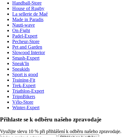
Handball-Store
House of Rugby
La sellerie de Maé
Made in Paradis
Nauti-wave
On-Fight
Padel-Expert
Pecheur-Store
Pet and Garden
Slowood Interior
Smash-Expert
Sneak'In
Sneakids
Sport is good
Training-Fit
Trek-Expert
Triathlon-Expert
TripnBikers
Vélo-Store
Winter-Expert
Přihlaste se k odběru našeho zpravodaje
Využijte slevu 10 % při přihlášení k odběru našeho zpravodaje.