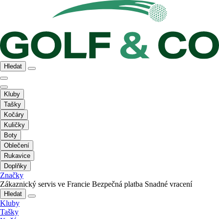
Hledat
Kluby
Tašky
Kočáry
Kuličky
Boty
Oblečení
Rukavice
Doplňky
Značky
Zákaznický servis ve Francie
Bezpečná platba
Snadné vracení
Hledat
Kluby
Tašky