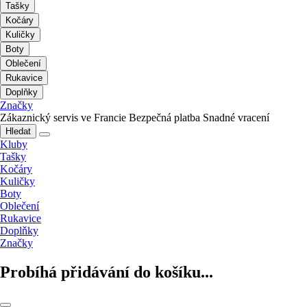
Tašky
Kočáry
Kuličky
Boty
Oblečení
Rukavice
Doplňky
Značky
Zákaznický servis ve Francie
Bezpečná platba
Snadné vracení
Hledat
Kluby
Tašky
Kočáry
Kuličky
Boty
Oblečení
Rukavice
Doplňky
Značky
Probíhá přidávání do košíku...