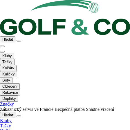
Hledat
Kluby
Tašky
Kočáry
Kuličky
Boty
Oblečení
Rukavice
Doplňky
Značky
Zákaznický servis ve Francie
Bezpečná platba
Snadné vracení
Hledat
Kluby
Tašky