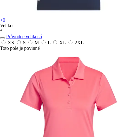
+0
Velikost
*
Průvodce velikostí
XS
S
M
L
XL
2XL
Toto pole je povinné