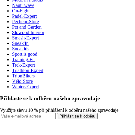
Nauti-wave
On-Fight
Padel-Expert
Pecheur-Store
Pet and Garden
Slowood Interior
Smash-Expert
Sneak'In
Sneakids
Sport is good
Training-Fit
Trek-Expert
Triathlon-Expert
TripnBikers
Vélo-Store
Winter-Expert
Přihlaste se k odběru našeho zpravodaje
Využijte slevu 10 % při přihlášení k odběru našeho zpravodaje.
Přihlásit se k odběru