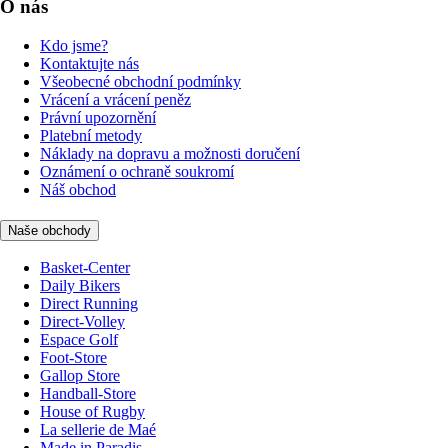
O nás
Kdo jsme?
Kontaktujte nás
Všeobecné obchodní podmínky
Vrácení a vrácení peněz
Právní upozornění
Platební metody
Náklady na dopravu a možnosti doručení
Oznámení o ochraně soukromí
Náš obchod
Naše obchody
Basket-Center
Daily Bikers
Direct Running
Direct-Volley
Espace Golf
Foot-Store
Gallop Store
Handball-Store
House of Rugby
La sellerie de Maé
Made in Paradis