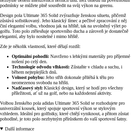
nezbytné během intenzivních herních dnů. Bez ohledu na povětrnostní
podmínky se můžete plně soustředit na svůj výkon na greenu.
Design pola Ultimate 365 Solid zvýrazňuje ženskou siluetu, přičemž
zůstává sofistikovaný. Jeho klasický límec a pečlivé zpracování z něj
činí elegantní volbu, vhodnou jak na hřiště, tak na uvolněný výlet po
golfu. Toto polo ztělesňuje sportovního ducha a zároveň je dostatečně
elegantní, aby bylo nositelné i mimo hřiště.
Zde je několik vlastností, které dělají rozdíl:
Optimální pohodlí:
Navrženo s lehkými materiály pro příjemné
nošení po celý den.
Technologie odvodu vlhkosti:
Zůstaňte v chladu a suchu, i
během nejteplejších dnů.
Volnost pohybu:
Jeho střih dokonale přiléhá k tělu pro
neomezenou svobodu na hřišti.
Nadčasový styl:
Klasický design, který se hodí pro všechny
příležitosti, ať už na golf, nebo na každodenní aktivity.
Volbou ženského pola adidas Ultimate 365 Solid se rozhodujete pro
univerzální kousek, který spojuje sportovní výkon se stylovým
vzhledem. Ideální pro golfistky, které chtějí vyniknout, a přitom zůstat
pohodlné, je toto polo nezbytným přírůstkem do vaší sportovní šatny.
Další informace