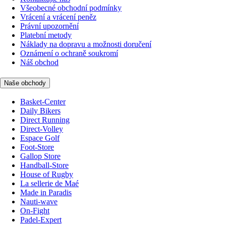
Všeobecné obchodní podmínky
Vrácení a vrácení peněz
Právní upozornění
Platební metody
Náklady na dopravu a možnosti doručení
Oznámení o ochraně soukromí
Náš obchod
Naše obchody
Basket-Center
Daily Bikers
Direct Running
Direct-Volley
Espace Golf
Foot-Store
Gallop Store
Handball-Store
House of Rugby
La sellerie de Maé
Made in Paradis
Nauti-wave
On-Fight
Padel-Expert