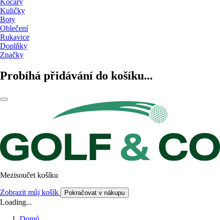
Kočáry
Kuličky
Boty
Oblečení
Rukavice
Doplňky
Značky
Probíhá přidávání do košíku...
Mezisoučet košíku
Zobrazit můj košík
Pokračovat v nákupu
Loading...
Domů