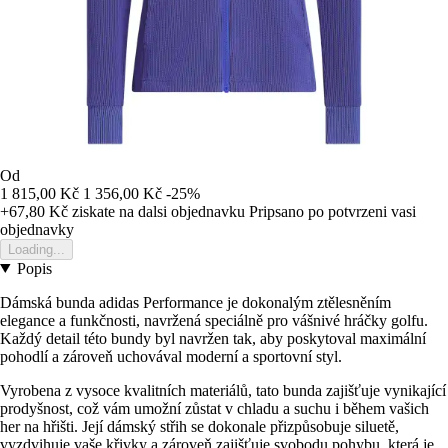
Od
1 815,00 Kč
1 356,00 Kč
-25%
+67,80 Kč
ziskate na dalsi objednavku
Pripsano po potvrzeni vasi
objednavky
Loading...
Popis
Dámská bunda adidas Performance je dokonalým ztělesněním
elegance a funkčnosti, navržená speciálně pro vášnivé hráčky golfu.
Každý detail této bundy byl navržen tak, aby poskytoval maximální
pohodlí a zároveň uchovával moderní a sportovní styl.
Vyrobena z vysoce kvalitních materiálů, tato bunda zajišťuje vynikající
prodyšnost, což vám umožní zůstat v chladu a suchu i během vašich
her na hřišti. Její dámský střih se dokonale přizpůsobuje siluetě,
vyzdvihuje vaše křivky a zároveň zajišťuje svobodu pohybu, která je