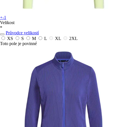
+-1
Velikost
*
Průvodce velikostí
XS
S
M
L
XL
2XL
Toto pole je povinné