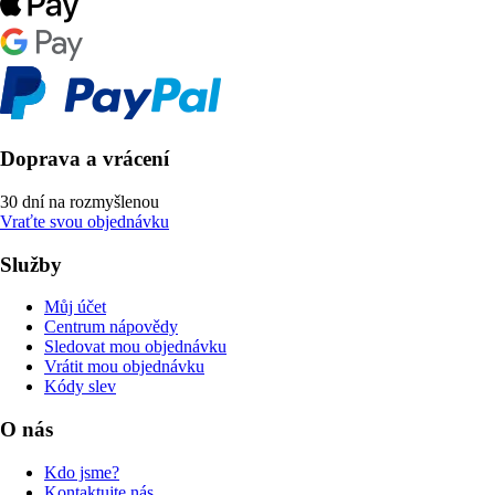
Doprava a vrácení
30 dní na rozmyšlenou
Vraťte svou objednávku
Služby
Můj účet
Centrum nápovědy
Sledovat mou objednávku
Vrátit mou objednávku
Kódy slev
O nás
Kdo jsme?
Kontaktujte nás