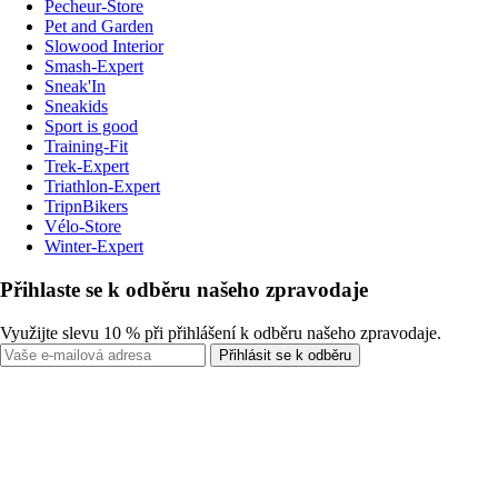
Pecheur-Store
Pet and Garden
Slowood Interior
Smash-Expert
Sneak'In
Sneakids
Sport is good
Training-Fit
Trek-Expert
Triathlon-Expert
TripnBikers
Vélo-Store
Winter-Expert
Přihlaste se k odběru našeho zpravodaje
Využijte slevu 10 % při přihlášení k odběru našeho zpravodaje.
Přihlásit se k odběru