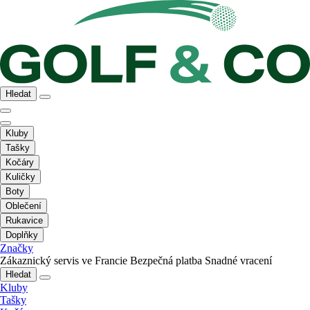
Hledat
Kluby
Tašky
Kočáry
Kuličky
Boty
Oblečení
Rukavice
Doplňky
Značky
Zákaznický servis ve Francie
Bezpečná platba
Snadné vracení
Hledat
Kluby
Tašky