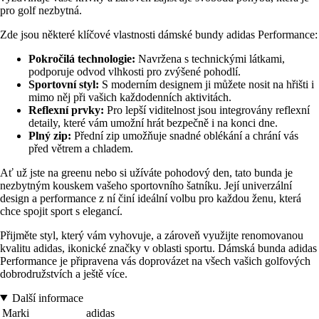
pro golf nezbytná.
Zde jsou některé klíčové vlastnosti dámské bundy adidas Performance:
Pokročilá technologie:
Navržena s technickými látkami,
podporuje odvod vlhkosti pro zvýšené pohodlí.
Sportovní styl:
S moderním designem ji můžete nosit na hřišti i
mimo něj při vašich každodenních aktivitách.
Reflexní prvky:
Pro lepší viditelnost jsou integrovány reflexní
detaily, které vám umožní hrát bezpečně i na konci dne.
Plný zip:
Přední zip umožňuje snadné oblékání a chrání vás
před větrem a chladem.
Ať už jste na greenu nebo si užíváte pohodový den, tato bunda je
nezbytným kouskem vašeho sportovního šatníku. Její univerzální
design a performance z ní činí ideální volbu pro každou ženu, která
chce spojit sport s elegancí.
Přijměte styl, který vám vyhovuje, a zároveň využijte renomovanou
kvalitu adidas, ikonické značky v oblasti sportu. Dámská bunda adidas
Performance je připravena vás doprovázet na všech vašich golfových
dobrodružstvích a ještě více.
Další informace
Marki
adidas