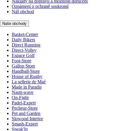
Náklady na dopravu a možnosti doručení
Oznámení o ochraně soukromí
Náš obchod
Naše obchody
Basket-Center
Daily Bikers
Direct Running
Direct-Volley
Espace Golf
Foot-Store
Gallop Store
Handball-Store
House of Rugby
La sellerie de Maé
Made in Paradis
Nauti-wave
On-Fight
Padel-Expert
Pecheur-Store
Pet and Garden
Slowood Interior
Smash-Expert
Sneak'In