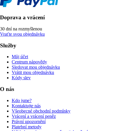
Doprava a vrácení
30 dní na rozmyšlenou
Vraťte svou objednávku
Služby
Můj účet
Centrum nápovědy
Sledovat mou objednávku
Vrátit mou objednávku
Kódy slev
O nás
Kdo jsme?
Kontaktujte nás
Všeobecné obchodní podmínky
Vrácení a vrácení peněz
Právní upozornění
Platební metody