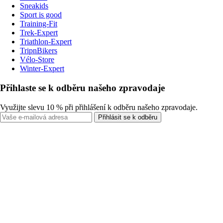
Sneakids
Sport is good
Training-Fit
Trek-Expert
Triathlon-Expert
TripnBikers
Vélo-Store
Winter-Expert
Přihlaste se k odběru našeho zpravodaje
Využijte slevu 10 % při přihlášení k odběru našeho zpravodaje.
Přihlásit se k odběru