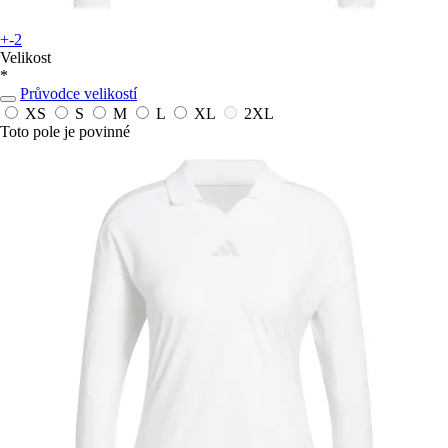
+-2
Velikost
*
Průvodce velikostí
XS
S
M
L
XL
2XL
Toto pole je povinné