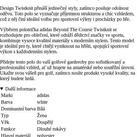
Design Twistknit přináší jedinečný styly, zatímco posiluje odolnost
oděvu. Toto polo se vyznačuje příjemnou strukturou a chic vzhledem,
což z něj činí ideální volbu pro sportovní výlety i procházky po hře.
Výběrem polotrička adidas Beyond The Course Twistknit se
rozhodujete pro oblečení, které odráží dědictví značky ve sportu,
kombinuje vysoce kvalitní materiály s moderním stylem. Tento model
je ideální pro ty, které chtějí vyniknout na hřišti, spojující sportovní
výkon s každodenním stylem.
Přidejte tento polo do vaší golfové garderoby pro sofistikovaný a
profesionální vzhled, ať už hrajete na amatérské nebo soutěžní úrovni.
Ukažte svou vášeň pro golf, zatímco nosíte produkt vysoké kvality, na
který budete hrdá.
Další informace
Marki
adidas
Barva
white
Dominantní barva
Bílá
Typ
Žena
Věk
Dospělý
Funkce
Dlouhé rukávy
Hlavní materiál
polyester