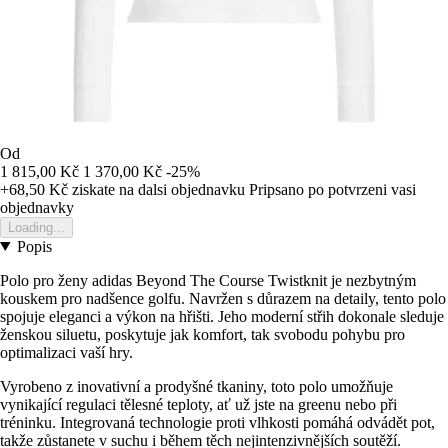
Od
1 815,00 Kč
1 370,00 Kč
-25%
+68,50 Kč
ziskate na dalsi objednavku
Pripsano po potvrzeni vasi
objednavky
Loading...
Popis
Polo pro ženy adidas Beyond The Course Twistknit je nezbytným
kouskem pro nadšence golfu. Navržen s důrazem na detaily, tento polo
spojuje eleganci a výkon na hřišti. Jeho moderní střih dokonale sleduje
ženskou siluetu, poskytuje jak komfort, tak svobodu pohybu pro
optimalizaci vaší hry.
Vyrobeno z inovativní a prodyšné tkaniny, toto polo umožňuje
vynikající regulaci tělesné teploty, ať už jste na greenu nebo při
tréninku. Integrovaná technologie proti vlhkosti pomáhá odvádět pot,
takže zůstanete v suchu i během těch nejintenzivnějších soutěží.