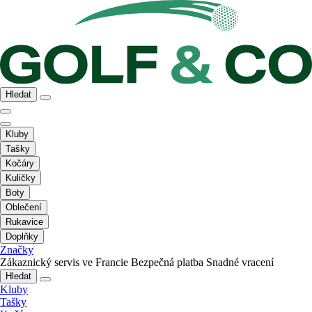
Hledat
Kluby
Tašky
Kočáry
Kuličky
Boty
Oblečení
Rukavice
Doplňky
Značky
Zákaznický servis ve Francie
Bezpečná platba
Snadné vracení
Hledat
Kluby
Tašky