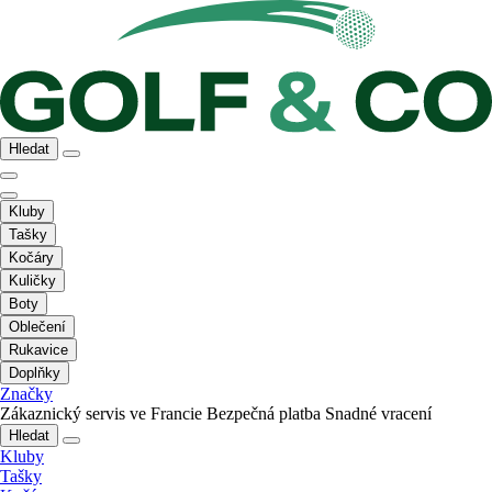
Hledat
Kluby
Tašky
Kočáry
Kuličky
Boty
Oblečení
Rukavice
Doplňky
Značky
Zákaznický servis ve Francie
Bezpečná platba
Snadné vracení
Hledat
Kluby
Tašky