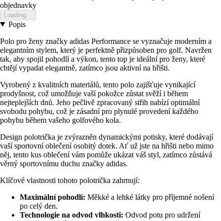
objednavky
Loading...
Popis
Polo pro ženy značky adidas Performance se vyznačuje moderním a
elegantním stylem, který je perfektně přizpůsoben pro golf. Navržen
tak, aby spojil pohodlí a výkon, tento top je ideální pro ženy, které
chtějí vypadat elegantně, zatímco jsou aktivní na hřišti.
Vyrobený z kvalitních materiálů, tento polo zajišťuje vynikající
prodyšnost, což umožňuje vaší pokožce zůstat svěží i během
nejteplejších dnů. Jeho pečlivě zpracovaný střih nabízí optimální
svobodu pohybu, což je zásadní pro plynulé provedení každého
pohybu během vašeho golfového kola.
Design polotrička je zvýrazněn dynamickými potisky, které dodávají
vaší sportovní oblečení osobitý dotek. Ať už jste na hřišti nebo mimo
něj, tento kus oblečení vám pomůže ukázat váš styl, zatímco zůstává
věrný sportovnímu duchu značky adidas.
Klíčové vlastnosti tohoto polotrička zahrnují:
Maximální pohodlí:
Měkké a lehké látky pro příjemné nošení
po celý den.
Technologie na odvod vlhkosti:
Odvod potu pro udržení