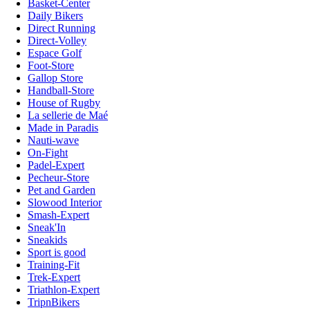
Basket-Center
Daily Bikers
Direct Running
Direct-Volley
Espace Golf
Foot-Store
Gallop Store
Handball-Store
House of Rugby
La sellerie de Maé
Made in Paradis
Nauti-wave
On-Fight
Padel-Expert
Pecheur-Store
Pet and Garden
Slowood Interior
Smash-Expert
Sneak'In
Sneakids
Sport is good
Training-Fit
Trek-Expert
Triathlon-Expert
TripnBikers