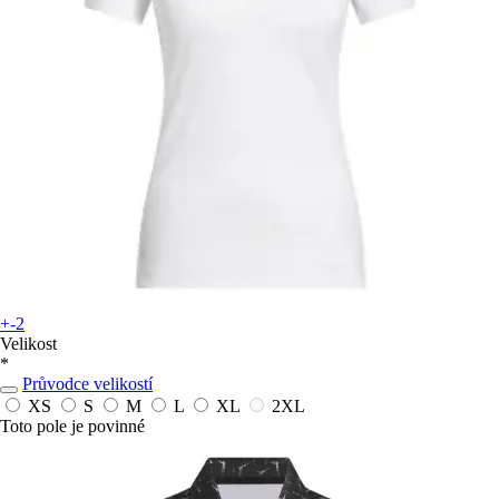
+-2
Velikost
*
Průvodce velikostí
XS
S
M
L
XL
2XL
Toto pole je povinné