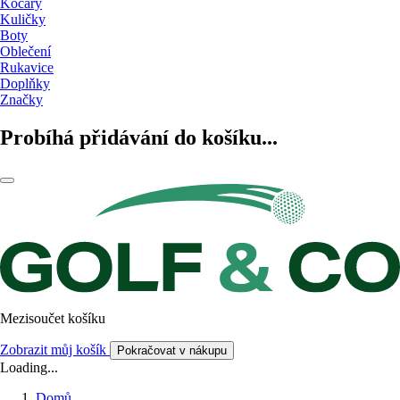
Kočáry
Kuličky
Boty
Oblečení
Rukavice
Doplňky
Značky
Probíhá přidávání do košíku...
Mezisoučet košíku
Zobrazit můj košík
Pokračovat v nákupu
Loading...
Domů