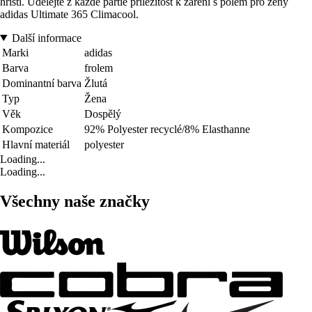
hřišti. Udělejte z každé partie příležitost k záření s polem pro ženy
adidas Ultimate 365 Climacool.
Další informace
Marki
adidas
Barva
frolem
Dominantní barva
Žlutá
Typ
Žena
Věk
Dospělý
Kompozice
92% Polyester recyclé/8% Elasthanne
Hlavní materiál
polyester
Loading...
Loading...
Všechny naše značky