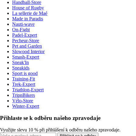
Handball-Store
House of Rugby
La sellerie de Maé
Made in Paradis
Nauti-wave
On-Fight
Padel-Expert
Pecheur-Store
Pet and Garden
Slowood Interior
Smash-Expert
Sneak'In
Sneakids
Sport is good
Training-Fit
Trek-Expert
Triathlon-Expert
TripnBikers
Vélo-Store
Winter-Expert
Přihlaste se k odběru našeho zpravodaje
Využijte slevu 10 % při přihlášení k odběru našeho zpravodaje.
Přihlásit se k odběru