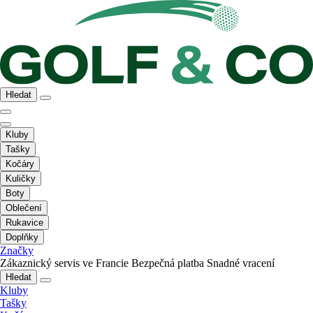
Hledat
Kluby
Tašky
Kočáry
Kuličky
Boty
Oblečení
Rukavice
Doplňky
Značky
Zákaznický servis ve Francie
Bezpečná platba
Snadné vracení
Hledat
Kluby
Tašky