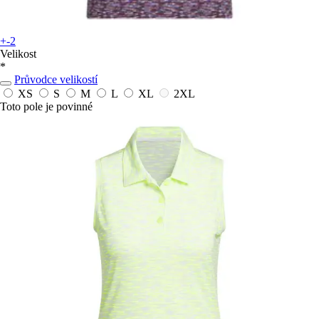
+-2
Velikost
*
Průvodce velikostí
XS
S
M
L
XL
2XL
Toto pole je povinné