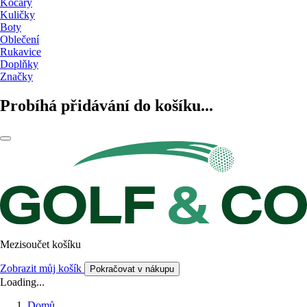
Kočáry
Kuličky
Boty
Oblečení
Rukavice
Doplňky
Značky
Probíhá přidávání do košíku...
Mezisoučet košíku
Zobrazit můj košík
Pokračovat v nákupu
Loading...
Domů