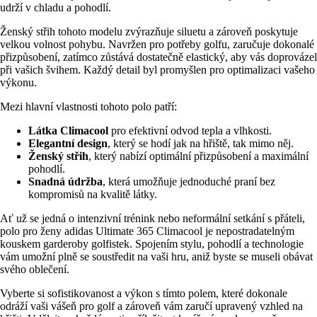
udrží v chladu a pohodlí.
Ženský střih tohoto modelu zvýrazňuje siluetu a zároveň poskytuje
velkou volnost pohybu. Navržen pro potřeby golfu, zaručuje dokonalé
přizpůsobení, zatímco zůstává dostatečně elastický, aby vás doprovázel
při vašich švihem. Každý detail byl promyšlen pro optimalizaci vašeho
výkonu.
Mezi hlavní vlastnosti tohoto polo patří:
Látka Climacool
pro efektivní odvod tepla a vlhkosti.
Elegantní design
, který se hodí jak na hřiště, tak mimo něj.
Ženský střih
, který nabízí optimální přizpůsobení a maximální
pohodlí.
Snadná údržba
, která umožňuje jednoduché praní bez
kompromisů na kvalitě látky.
Ať už se jedná o intenzivní trénink nebo neformální setkání s přáteli,
polo pro ženy adidas Ultimate 365 Climacool je nepostradatelným
kouskem garderoby golfistek. Spojením stylu, pohodlí a technologie
vám umožní plně se soustředit na vaši hru, aniž byste se museli obávat
svého oblečení.
Vyberte si sofistikovanost a výkon s tímto polem, které dokonale
odráží vaši vášeň pro golf a zároveň vám zaručí upravený vzhled na