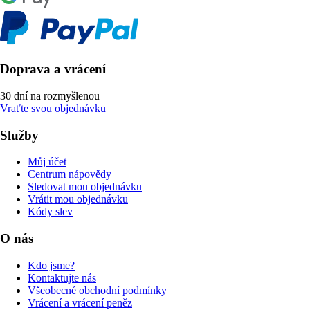
Doprava a vrácení
30 dní na rozmyšlenou
Vraťte svou objednávku
Služby
Můj účet
Centrum nápovědy
Sledovat mou objednávku
Vrátit mou objednávku
Kódy slev
O nás
Kdo jsme?
Kontaktujte nás
Všeobecné obchodní podmínky
Vrácení a vrácení peněz