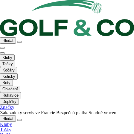
Hledat
Kluby
Tašky
Kočáry
Kuličky
Boty
Oblečení
Rukavice
Doplňky
Značky
Zákaznický servis ve Francie
Bezpečná platba
Snadné vracení
Hledat
Kluby
Tašky