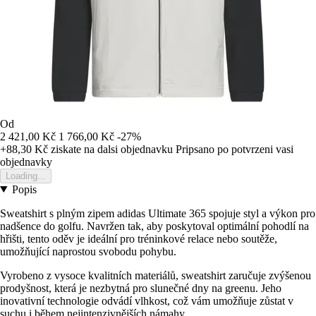
Od
2 421,00 Kč
1 766,00 Kč
-27%
+88,30 Kč
ziskate na dalsi objednavku
Pripsano po potvrzeni vasi
objednavky
Loading...
Popis
Sweatshirt s plným zipem adidas Ultimate 365 spojuje styl a výkon pro
nadšence do golfu. Navržen tak, aby poskytoval optimální pohodlí na
hřišti, tento oděv je ideální pro tréninkové relace nebo soutěže,
umožňující naprostou svobodu pohybu.
Vyrobeno z vysoce kvalitních materiálů, sweatshirt zaručuje zvýšenou
prodyšnost, která je nezbytná pro slunečné dny na greenu. Jeho
inovativní technologie odvádí vlhkost, což vám umožňuje zůstat v
suchu i během nejintenzivnějších námahy.