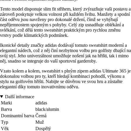
Tento model disponuje slim fit střihem, který zvýrazňuje vaši postavu a
zároveň poskytuje velkou volnost při každém švihu. Manžety a spodní
část oděvu jsou navrženy pro dokonalé držení, čímž se vyhýbají
nepříjemnostem spojeným s pohyby. Celý zip usnadňuje oblékání a
svlékání, což dělá tento sweatshirt praktickým pro rychlou změnu
vrstvy podle klimatických podmínek.
Ikonické detaily značky adidas dodávají tomuto sweatshirt moderní a
elegantní nádech, což z něj činí nezbytnou volbu pro golfisty dbající na
svůj styl. Jeho univerzálnost umožňuje nošení jak na hřišti, tak i mimo
něj, snadno se integruje do vaší sportovní garderoby.
Vzato kolem a kolem, sweatshirt s plným zipem adidas Ultimate 365 je
dokonalou volbou pro ty, kteří hledají kombinaci pohodlí, výkonu a
stylu na golfovém hřišti. Nabijte se důvěrou ve svou hru a zůstaňte
elegantní díky tomuto inovativnímu oděvu.
Další informace
Marki
adidas
Barva
black/alumin
Dominantní barva
Černá
Typ
Muž
Věk
Dospělý