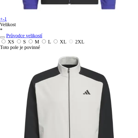
+-1
Velikost
*
Průvodce velikostí
XS
S
M
L
XL
2XL
Toto pole je povinné