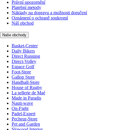
Právní upozornění
Platební metody
Náklady na dopravu a možnosti doručení
Oznámení o ochraně soukromí
Náš obchod
Naše obchody
Basket-Center
Daily Bikers
Direct Running
Direct-Volley
Espace Golf
Foot-Store
Gallop Store
Handball-Store
House of Rugby
La sellerie de Maé
Made in Paradis
Nauti-wave
On-Fight
Padel-Expert
Pecheur-Store
Pet and Garden
Slowood Interior