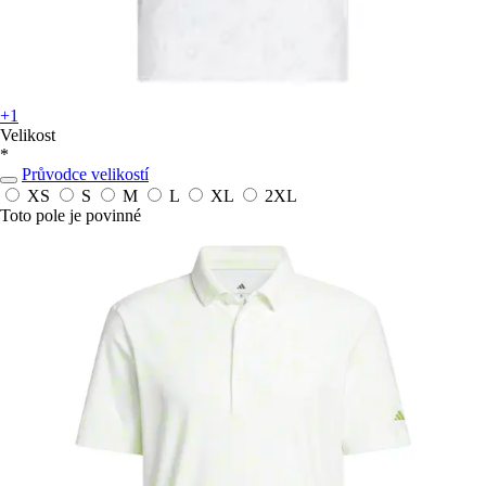
+1
Velikost
*
Průvodce velikostí
XS
S
M
L
XL
2XL
Toto pole je povinné