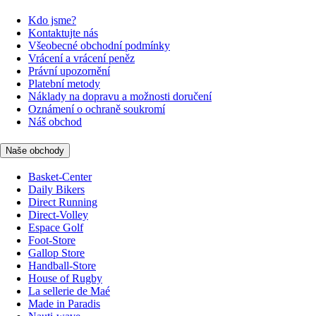
Kdo jsme?
Kontaktujte nás
Všeobecné obchodní podmínky
Vrácení a vrácení peněz
Právní upozornění
Platební metody
Náklady na dopravu a možnosti doručení
Oznámení o ochraně soukromí
Náš obchod
Naše obchody
Basket-Center
Daily Bikers
Direct Running
Direct-Volley
Espace Golf
Foot-Store
Gallop Store
Handball-Store
House of Rugby
La sellerie de Maé
Made in Paradis