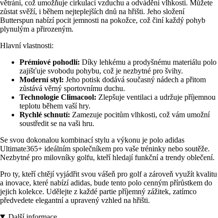
větrání, což umožňuje cirkulaci vzduchu a odvádění vlhkosti. Můžete
zůstat svěží, i během nejteplejších dnů na hřišti. Jeho složení
Butterspun nabízí pocit jemnosti na pokožce, což činí každý pohyb
plynulým a přirozeným.
Hlavní vlastnosti:
Prémiové pohodlí:
Díky lehkému a prodyšnému materiálu polo
zajišťuje svobodu pohybu, což je nezbytné pro švihy.
Moderní styl:
Jeho potisk dodává současný nádech a přitom
zůstává věrný sportovnímu duchu.
Technologie Climacool:
Zlepšuje ventilaci a udržuje příjemnou
teplotu během vaší hry.
Rychlé schnutí:
Zamezuje pocitům vlhkosti, což vám umožní
soustředit se na vaši hru.
Se svou dokonalou kombinací stylu a výkonu je polo adidas
Ultimate365+ ideálním společníkem pro vaše tréninky nebo soutěže.
Nezbytné pro milovníky golfu, kteří hledají funkční a trendy oblečení.
Pro ty, kteří chtějí vyjádřit svou vášeň pro golf a zároveň využít kvalitu
a inovace, které nabízí adidas, bude tento polo cenným přírůstkem do
jejich kolekce. Udělejte z každé partie příjemný zážitek, zatímco
předvedete elegantní a upravený vzhled na hřišti.
Další informace