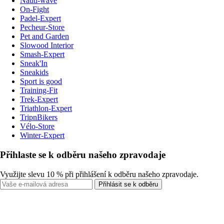
Nauti-wave
On-Fight
Padel-Expert
Pecheur-Store
Pet and Garden
Slowood Interior
Smash-Expert
Sneak'In
Sneakids
Sport is good
Training-Fit
Trek-Expert
Triathlon-Expert
TripnBikers
Vélo-Store
Winter-Expert
Přihlaste se k odběru našeho zpravodaje
Využijte slevu 10 % při přihlášení k odběru našeho zpravodaje.
Přihlásit se k odběru