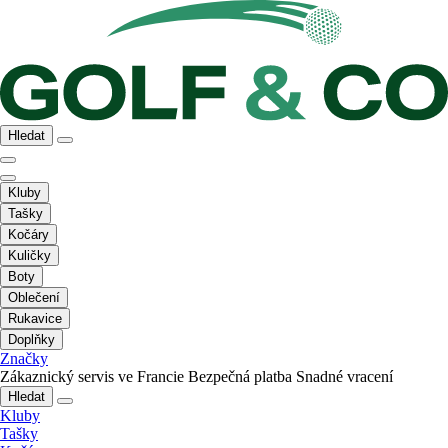
Hledat
Kluby
Tašky
Kočáry
Kuličky
Boty
Oblečení
Rukavice
Doplňky
Značky
Zákaznický servis ve Francie
Bezpečná platba
Snadné vracení
Hledat
Kluby
Tašky