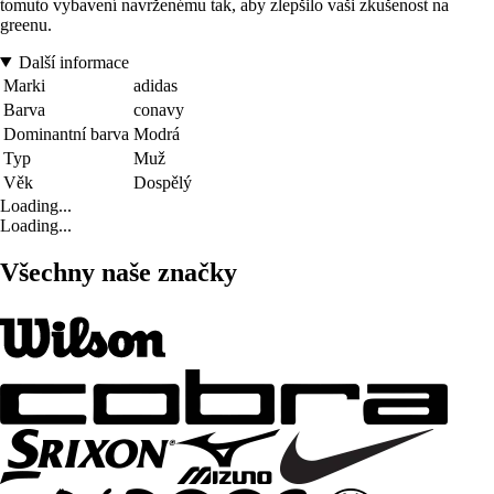
tomuto vybavení navrženému tak, aby zlepšilo vaši zkušenost na
greenu.
Další informace
Marki
adidas
Barva
conavy
Dominantní barva
Modrá
Typ
Muž
Věk
Dospělý
Loading...
Loading...
Všechny naše značky