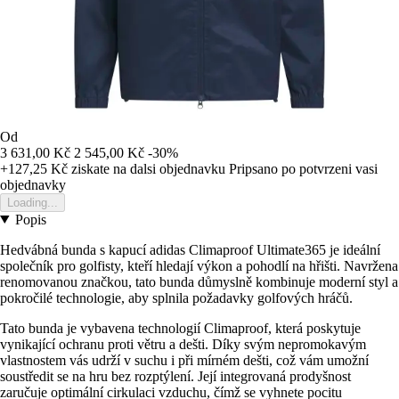
Od
3 631,00 Kč
2 545,00 Kč
-30%
+127,25 Kč
ziskate na dalsi objednavku
Pripsano po potvrzeni vasi
objednavky
Loading...
Popis
Hedvábná bunda s kapucí adidas Climaproof Ultimate365 je ideální
společník pro golfisty, kteří hledají výkon a pohodlí na hřišti. Navržena
renomovanou značkou, tato bunda důmyslně kombinuje moderní styl a
pokročilé technologie, aby splnila požadavky golfových hráčů.
Tato bunda je vybavena technologií Climaproof, která poskytuje
vynikající ochranu proti větru a dešti. Díky svým nepromokavým
vlastnostem vás udrží v suchu i při mírném dešti, což vám umožní
soustředit se na hru bez rozptýlení. Její integrovaná prodyšnost
zaručuje optimální cirkulaci vzduchu, čímž se vyhnete pocitu