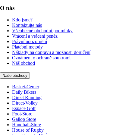
O nás
Kdo jsme?
Kontaktujte nás
Všeobecné obchodní podmínky
Vrácení a vrácení peněz
Právní upozornění
Platební metody
Náklady na dopravu a možnosti doručení
Oznámení o ochraně soukromí
Náš obchod
Naše obchody
Basket-Center
Daily Bikers
Direct Running
Direct-Volley
Espace Golf
Foot-Store
Gallop Store
Handball-Store
House of Rugby