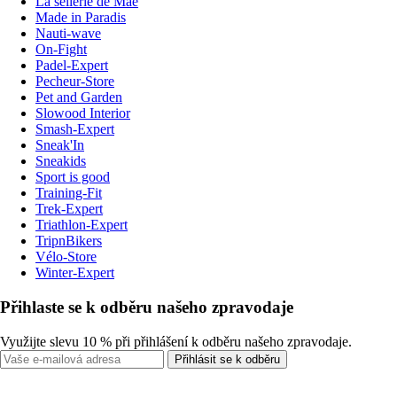
La sellerie de Maé
Made in Paradis
Nauti-wave
On-Fight
Padel-Expert
Pecheur-Store
Pet and Garden
Slowood Interior
Smash-Expert
Sneak'In
Sneakids
Sport is good
Training-Fit
Trek-Expert
Triathlon-Expert
TripnBikers
Vélo-Store
Winter-Expert
Přihlaste se k odběru našeho zpravodaje
Využijte slevu 10 % při přihlášení k odběru našeho zpravodaje.
Přihlásit se k odběru