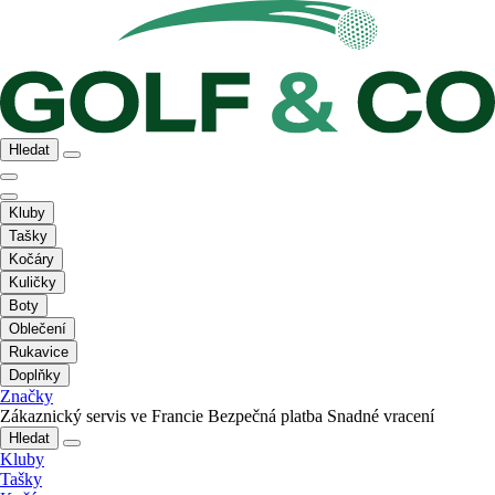
Hledat
Kluby
Tašky
Kočáry
Kuličky
Boty
Oblečení
Rukavice
Doplňky
Značky
Zákaznický servis ve Francie
Bezpečná platba
Snadné vracení
Hledat
Kluby
Tašky