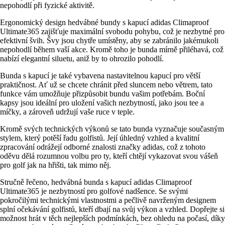
nepohodlí při fyzické aktivitě.
Ergonomický design hedvábné bundy s kapucí adidas Climaproof
Ultimate365 zajišťuje maximální svobodu pohybu, což je nezbytné pro
efektivní švih. Švy jsou chytře umístěny, aby se zabránilo jakémukoli
nepohodlí během vaší akce. Kromě toho je bunda mírně přiléhavá, což
nabízí elegantní siluetu, aniž by to ohrozilo pohodlí.
Bunda s kapucí je také vybavena nastavitelnou kapucí pro větší
praktičnost. Ať už se chcete chránit před sluncem nebo větrem, tato
funkce vám umožňuje přizpůsobit bundu vašim potřebám. Boční
kapsy jsou ideální pro uložení vašich nezbytností, jako jsou tee a
míčky, a zároveň udržují vaše ruce v teple.
Kromě svých technických výkonů se tato bunda vyznačuje současným
stylem, který potěší řadu golfistů. Její úhledný vzhled a kvalitní
zpracování odrážejí odborné znalosti značky adidas, což z tohoto
oděvu dělá rozumnou volbu pro ty, kteří chtějí vykazovat svou vášeň
pro golf jak na hřišti, tak mimo něj.
Stručně řečeno, hedvábná bunda s kapucí adidas Climaproof
Ultimate365 je nezbytností pro golfové nadšence. Se svými
pokročilými technickými vlastnostmi a pečlivě navrženým designem
splní očekávání golfistů, kteří dbají na svůj výkon a vzhled. Dopřejte si
možnost hrát v těch nejlepších podmínkách, bez ohledu na počasí, díky