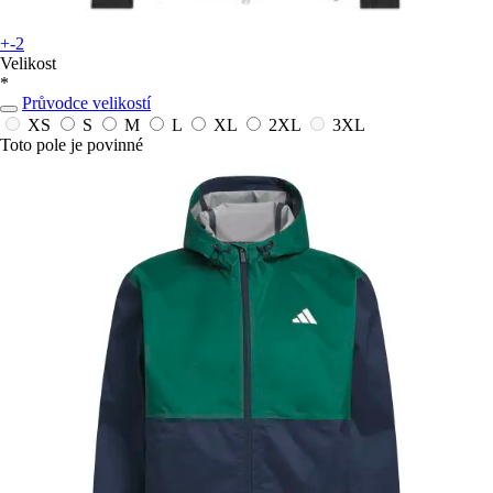
+-2
Velikost
*
Průvodce velikostí
XS
S
M
L
XL
2XL
3XL
Toto pole je povinné