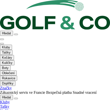
Hledat
Kluby
Tašky
Kočáry
Kuličky
Boty
Oblečení
Rukavice
Doplňky
Značky
Zákaznický servis ve Francie
Bezpečná platba
Snadné vracení
Hledat
Kluby
Tašky