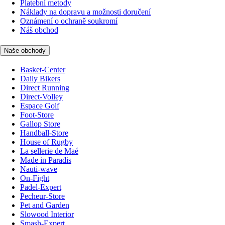
Platební metody
Náklady na dopravu a možnosti doručení
Oznámení o ochraně soukromí
Náš obchod
Naše obchody
Basket-Center
Daily Bikers
Direct Running
Direct-Volley
Espace Golf
Foot-Store
Gallop Store
Handball-Store
House of Rugby
La sellerie de Maé
Made in Paradis
Nauti-wave
On-Fight
Padel-Expert
Pecheur-Store
Pet and Garden
Slowood Interior
Smash-Expert