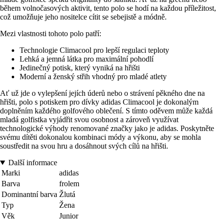
během volnočasových aktivit, tento polo se hodí na každou příležitost,
což umožňuje jeho nositelce cítit se sebejistě a módně.
Mezi vlastnosti tohoto polo patří:
Technologie Climacool pro lepší regulaci teploty
Lehká a jemná látka pro maximální pohodlí
Jedinečný potisk, který vyniká na hřišti
Moderní a ženský střih vhodný pro mladé atlety
Ať už jde o vylepšení jejích úderů nebo o strávení pěkného dne na
hřišti, polo s potiskem pro dívky adidas Climacool je dokonalým
doplněním každého golfového oblečení. S tímto oděvem může každá
mladá golfistka vyjádřit svou osobnost a zároveň využívat
technologické výhody renomované značky jako je adidas. Poskytněte
svému dítěti dokonalou kombinaci módy a výkonu, aby se mohla
soustředit na svou hru a dosáhnout svých cílů na hřišti.
Další informace
Marki
adidas
Barva
frolem
Dominantní barva
Žlutá
Typ
Žena
Věk
Junior