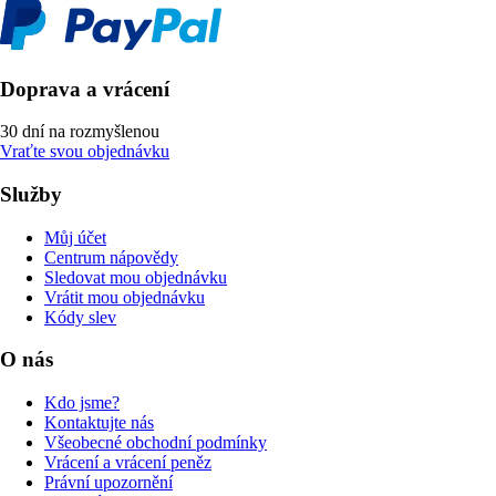
Doprava a vrácení
30 dní na rozmyšlenou
Vraťte svou objednávku
Služby
Můj účet
Centrum nápovědy
Sledovat mou objednávku
Vrátit mou objednávku
Kódy slev
O nás
Kdo jsme?
Kontaktujte nás
Všeobecné obchodní podmínky
Vrácení a vrácení peněz
Právní upozornění