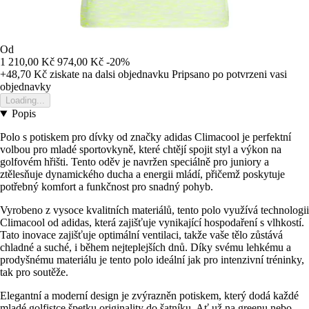
Od
1 210,00 Kč
974,00 Kč
-20%
+48,70 Kč
ziskate na dalsi objednavku
Pripsano po potvrzeni vasi
objednavky
Loading...
Popis
Polo s potiskem pro dívky od značky adidas Climacool je perfektní
volbou pro mladé sportovkyně, které chtějí spojit styl a výkon na
golfovém hřišti. Tento oděv je navržen speciálně pro juniory a
ztělesňuje dynamického ducha a energii mládí, přičemž poskytuje
potřebný komfort a funkčnost pro snadný pohyb.
Vyrobeno z vysoce kvalitních materiálů, tento polo využívá technologii
Climacool od adidas, která zajišťuje vynikající hospodaření s vlhkostí.
Tato inovace zajišťuje optimální ventilaci, takže vaše tělo zůstává
chladné a suché, i během nejteplejších dnů. Díky svému lehkému a
prodyšnému materiálu je tento polo ideální jak pro intenzivní tréninky,
tak pro soutěže.
Elegantní a moderní design je zvýrazněn potiskem, který dodá každé
mladé golfistce špetku originality do šatníku. Ať už na greenu nebo