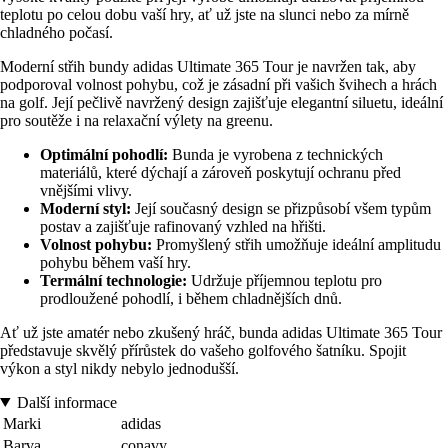
teplotu po celou dobu vaší hry, ať už jste na slunci nebo za mírně
chladného počasí.
Moderní střih bundy adidas Ultimate 365 Tour je navržen tak, aby
podporoval volnost pohybu, což je zásadní při vašich švihech a hrách
na golf. Její pečlivě navržený design zajišťuje elegantní siluetu, ideální
pro soutěže i na relaxační výlety na greenu.
Optimální pohodlí:
Bunda je vyrobena z technických
materiálů, které dýchají a zároveň poskytují ochranu před
vnějšími vlivy.
Moderní styl:
Její současný design se přizpůsobí všem typům
postav a zajišťuje rafinovaný vzhled na hřišti.
Volnost pohybu:
Promyšlený střih umožňuje ideální amplitudu
pohybu během vaší hry.
Termální technologie:
Udržuje příjemnou teplotu pro
prodloužené pohodlí, i během chladnějších dnů.
Ať už jste amatér nebo zkušený hráč, bunda adidas Ultimate 365 Tour
představuje skvělý přírůstek do vašeho golfového šatníku. Spojit
výkon a styl nikdy nebylo jednodušší.
Další informace
Marki
adidas
Barva
conavy