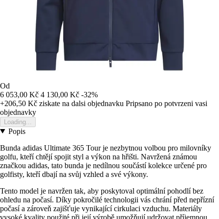
Od
6 053,00 Kč
4 130,00 Kč
-32%
+206,50 Kč
ziskate na dalsi objednavku
Pripsano po potvrzeni vasi
objednavky
Loading...
Popis
Bunda adidas Ultimate 365 Tour je nezbytnou volbou pro milovníky
golfu, kteří chtějí spojit styl a výkon na hřišti. Navržená známou
značkou adidas, tato bunda je nedílnou součástí kolekce určené pro
golfisty, kteří dbají na svůj vzhled a své výkony.
Tento model je navržen tak, aby poskytoval optimální pohodlí bez
ohledu na počasí. Díky pokročilé technologii vás chrání před nepřízní
počasí a zároveň zajišťuje vynikající cirkulaci vzduchu. Materiály
vysoké kvality použité při její výrobě umožňují udržovat příjemnou