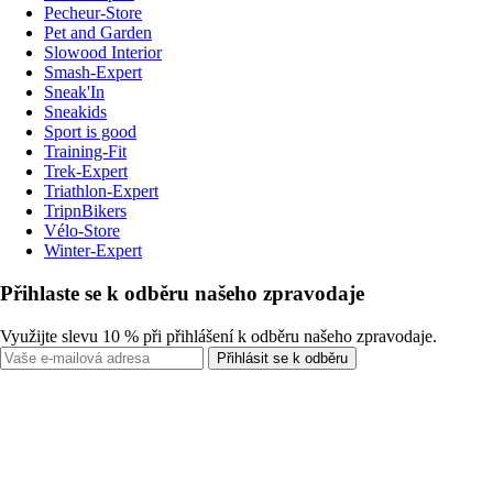
Pecheur-Store
Pet and Garden
Slowood Interior
Smash-Expert
Sneak'In
Sneakids
Sport is good
Training-Fit
Trek-Expert
Triathlon-Expert
TripnBikers
Vélo-Store
Winter-Expert
Přihlaste se k odběru našeho zpravodaje
Využijte slevu 10 % při přihlášení k odběru našeho zpravodaje.
Přihlásit se k odběru