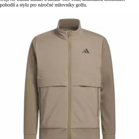
pohodlí a stylu pro náročné milovníky golfu.