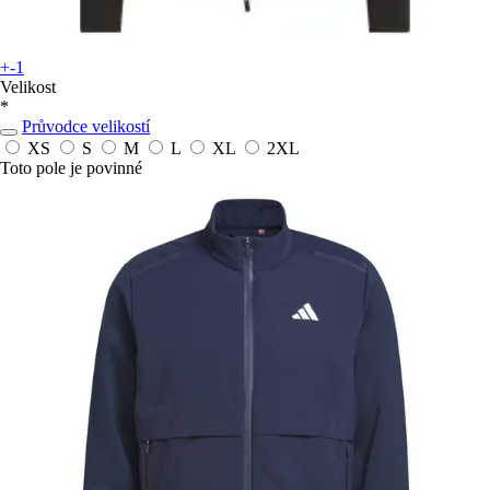
+-1
Velikost
*
Průvodce velikostí
XS
S
M
L
XL
2XL
Toto pole je povinné