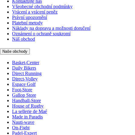
Kontaktujte nás
Všeobecné obchodní podmínky
Vrácení a vrácení peněz
Právní upozornění
Platební metody
Náklady na dopravu a možnosti doručení
Oznámení o ochraně soukromí
Náš obchod
Naše obchody
Basket-Center
Daily Bikers
Direct Running
Direct-Volley
Espace Golf
Foot-Store
Gallop Store
Handball-Store
House of Rugby
La sellerie de Maé
Made in Paradis
Nauti-wave
On-Fight
Padel-Expert