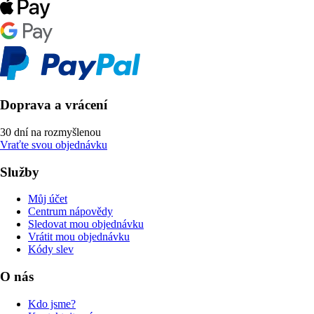
Doprava a vrácení
30 dní na rozmyšlenou
Vraťte svou objednávku
Služby
Můj účet
Centrum nápovědy
Sledovat mou objednávku
Vrátit mou objednávku
Kódy slev
O nás
Kdo jsme?