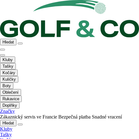
Hledat
Kluby
Tašky
Kočáry
Kuličky
Boty
Oblečení
Rukavice
Doplňky
Značky
Zákaznický servis ve Francie
Bezpečná platba
Snadné vracení
Hledat
Kluby
Tašky