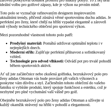
zároveň poskytoval dostatek prostoru pro snadný pohyb. To z něj dělá
ideální volbu pro golfové zápasy, kde je výkon na prvním místě.
Toto polo se vyznačuje rafinovaným designem inspirovaným
aktuálními trendy, přičemž zůstává věrné sportovnímu duchu adidas. Je
perfektní pro ženy, které chtějí na hřišti vypadat elegantně a zároveň
mít výhody technického oblečení pro sportovní výkon.
Mezi pozoruhodné vlastnosti tohoto polo patří:
Prodyšný materiál:
Pomáhá udržovat optimální teplotu i v
nejteplejších dnech.
Moderní střih:
Zajišťuje perfektní přilnavost a sofistikovaný
vzhled.
Technologie pro odvod vlhkosti:
Odvádí pot pro trvalé pohodlí
během sportovních aktivit.
Ať už jste začátečnice nebo zkušená golfistka, bezrukávový polo pro
ženy adidas Ottoman vás bude provázet při vašich výkonech a
poskytne vám důvěru a styl. Začleněním tohoto oblečení do vašeho
šatníku si vybíráte produkt, který spojuje funkčnost a estetiku, což je
nezbytné pro plné vychutnání vaší vášně pro golf.
Obejměte bezrukávový polo pro ženy adidas Ottoman a užívejte si
každý okamžik strávený na hřišti v pohodlí a elegantnosti.