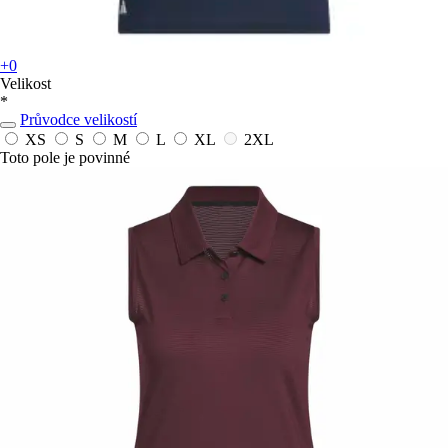
+0
Velikost
*
Průvodce velikostí
XS
S
M
L
XL
2XL
Toto pole je povinné