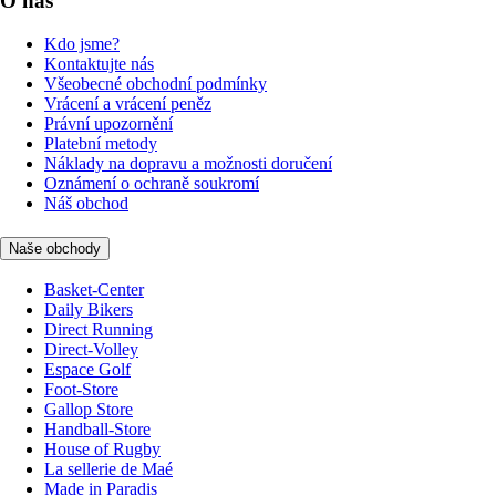
O nás
Kdo jsme?
Kontaktujte nás
Všeobecné obchodní podmínky
Vrácení a vrácení peněz
Právní upozornění
Platební metody
Náklady na dopravu a možnosti doručení
Oznámení o ochraně soukromí
Náš obchod
Naše obchody
Basket-Center
Daily Bikers
Direct Running
Direct-Volley
Espace Golf
Foot-Store
Gallop Store
Handball-Store
House of Rugby
La sellerie de Maé
Made in Paradis