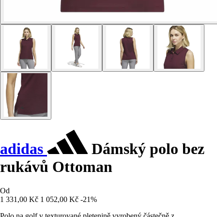
adidas
Dámský polo bez
rukávů Ottoman
Od
1 331,00 Kč
1 052,00 Kč
-21%
Polo na golf v texturované pletenině vyrobený částečně z