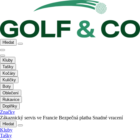
Hledat
Kluby
Tašky
Kočáry
Kuličky
Boty
Oblečení
Rukavice
Doplňky
Značky
Zákaznický servis ve Francie
Bezpečná platba
Snadné vracení
Hledat
Kluby
Tašky