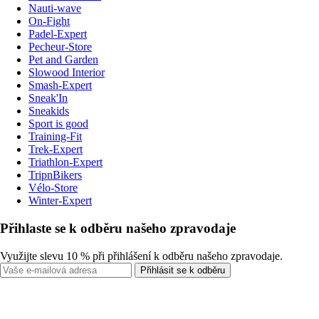
Nauti-wave
On-Fight
Padel-Expert
Pecheur-Store
Pet and Garden
Slowood Interior
Smash-Expert
Sneak'In
Sneakids
Sport is good
Training-Fit
Trek-Expert
Triathlon-Expert
TripnBikers
Vélo-Store
Winter-Expert
Přihlaste se k odběru našeho zpravodaje
Využijte slevu 10 % při přihlášení k odběru našeho zpravodaje.
Přihlásit se k odběru