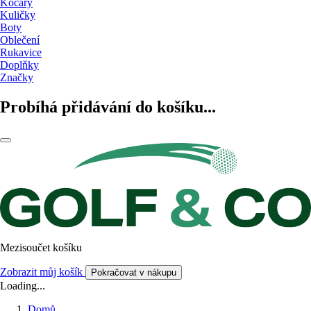
Kočáry
Kuličky
Boty
Oblečení
Rukavice
Doplňky
Značky
Probíhá přidávání do košíku...
Mezisoučet košíku
Zobrazit můj košík
Pokračovat v nákupu
Loading...
Domů