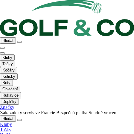
Hledat
Kluby
Tašky
Kočáry
Kuličky
Boty
Oblečení
Rukavice
Doplňky
Značky
Zákaznický servis ve Francie
Bezpečná platba
Snadné vracení
Hledat
Kluby
Tašky