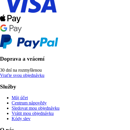
Doprava a vrácení
30 dní na rozmyšlenou
Vraťte svou objednávku
Služby
Můj účet
Centrum nápovědy
Sledovat mou objednávku
Vrátit mou objednávku
Kódy slev
O nás