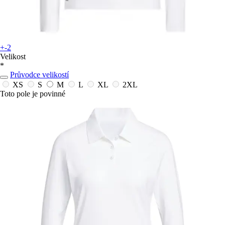
+-2
Velikost
*
Průvodce velikostí
XS
S
M
L
XL
2XL
Toto pole je povinné