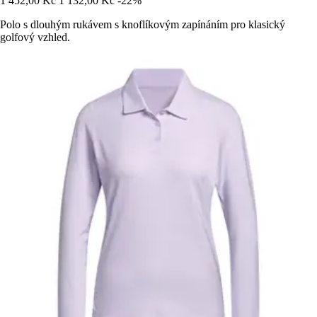
1 452,00 Kč
1 132,00 Kč
-22%
Polo s dlouhým rukávem s knoflíkovým zapínáním pro klasický
golfový vzhled.