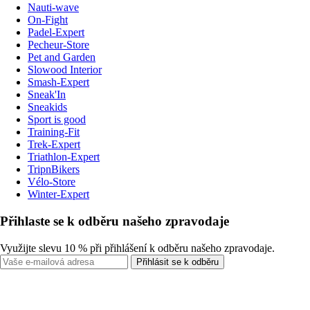
Nauti-wave
On-Fight
Padel-Expert
Pecheur-Store
Pet and Garden
Slowood Interior
Smash-Expert
Sneak'In
Sneakids
Sport is good
Training-Fit
Trek-Expert
Triathlon-Expert
TripnBikers
Vélo-Store
Winter-Expert
Přihlaste se k odběru našeho zpravodaje
Využijte slevu 10 % při přihlášení k odběru našeho zpravodaje.
Přihlásit se k odběru