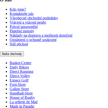
Kdo jsme?
Kontaktujte nás
Všeobecné obchodní podmínky
Vrácení a vrácení peněz
Právní upozornění
Platební metody
Náklady na dopravu a možnosti doručení
Oznámení o ochraně soukromí
Náš obchod
Naše obchody
Basket-Center
Daily Bikers
Direct Running
Direct-Volley
Espace Golf
Foot-Store
Gallop Store
Handball-Store
House of Rugby
La sellerie de Maé
Made in Paradis