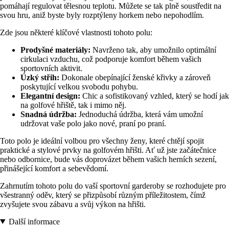
pomáhají regulovat tělesnou teplotu. Můžete se tak plně soustředit na
svou hru, aniž byste byly rozptýleny horkem nebo nepohodlím.
Zde jsou některé klíčové vlastnosti tohoto polu:
Prodyšné materiály:
Navrženo tak, aby umožnilo optimální
cirkulaci vzduchu, což podporuje komfort během vašich
sportovních aktivit.
Úzký střih:
Dokonale obepínající ženské křivky a zároveň
poskytující velkou svobodu pohybu.
Elegantní design:
Chic a sofistikovaný vzhled, který se hodí jak
na golfové hřiště, tak i mimo něj.
Snadná údržba:
Jednoduchá údržba, která vám umožní
udržovat vaše polo jako nové, praní po praní.
Toto polo je ideální volbou pro všechny ženy, které chtějí spojit
praktické a stylové prvky na golfovém hřišti. Ať už jste začátečnice
nebo odbornice, bude vás doprovázet během vašich herních sezení,
přinášející komfort a sebevědomí.
Zahrnutím tohoto polu do vaší sportovní garderoby se rozhodujete pro
všestranný oděv, který se přizpůsobí různým příležitostem, čímž
zvyšujete svou zábavu a svůj výkon na hřišti.
Další informace