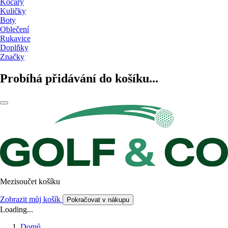
Kočáry
Kuličky
Boty
Oblečení
Rukavice
Doplňky
Značky
Probíhá přidávání do košíku...
Mezisoučet košíku
Zobrazit můj košík
Pokračovat v nákupu
Loading...
Domů