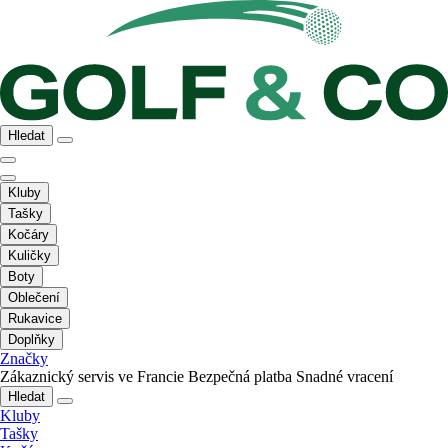
Hledat
Kluby
Tašky
Kočáry
Kuličky
Boty
Oblečení
Rukavice
Doplňky
Značky
Zákaznický servis ve Francie
Bezpečná platba
Snadné vracení
Hledat
Kluby
Tašky