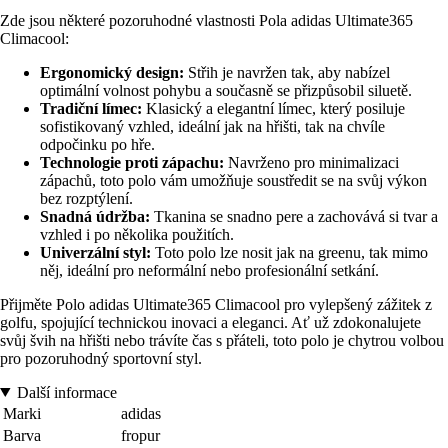
Zde jsou některé pozoruhodné vlastnosti Pola adidas Ultimate365
Climacool:
Ergonomický design:
Střih je navržen tak, aby nabízel
optimální volnost pohybu a současně se přizpůsobil siluetě.
Tradiční límec:
Klasický a elegantní límec, který posiluje
sofistikovaný vzhled, ideální jak na hřišti, tak na chvíle
odpočinku po hře.
Technologie proti zápachu:
Navrženo pro minimalizaci
zápachů, toto polo vám umožňuje soustředit se na svůj výkon
bez rozptýlení.
Snadná údržba:
Tkanina se snadno pere a zachovává si tvar a
vzhled i po několika použitích.
Univerzální styl:
Toto polo lze nosit jak na greenu, tak mimo
něj, ideální pro neformální nebo profesionální setkání.
Přijměte Polo adidas Ultimate365 Climacool pro vylepšený zážitek z
golfu, spojující technickou inovaci a eleganci. Ať už zdokonalujete
svůj švih na hřišti nebo trávíte čas s přáteli, toto polo je chytrou volbou
pro pozoruhodný sportovní styl.
Další informace
Marki
adidas
Barva
fropur