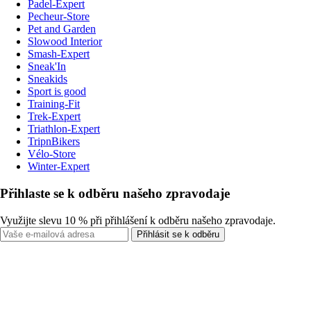
Padel-Expert
Pecheur-Store
Pet and Garden
Slowood Interior
Smash-Expert
Sneak'In
Sneakids
Sport is good
Training-Fit
Trek-Expert
Triathlon-Expert
TripnBikers
Vélo-Store
Winter-Expert
Přihlaste se k odběru našeho zpravodaje
Využijte slevu 10 % při přihlášení k odběru našeho zpravodaje.
Přihlásit se k odběru