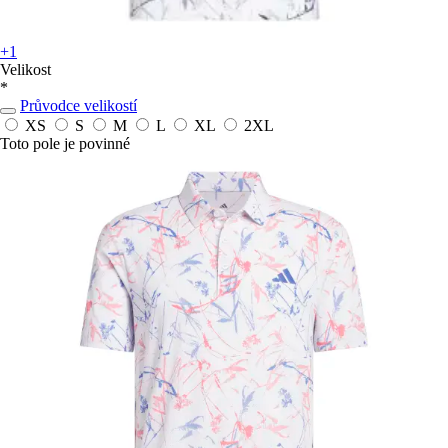
+1
Velikost
*
Průvodce velikostí
XS
S
M
L
XL
2XL
Toto pole je povinné