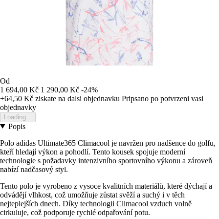
Od
1 694,00 Kč
1 290,00 Kč
-24%
+64,50 Kč
ziskate na dalsi objednavku
Pripsano po potvrzeni vasi
objednavky
Loading...
Popis
Polo adidas Ultimate365 Climacool je navržen pro nadšence do golfu,
kteří hledají výkon a pohodlí. Tento kousek spojuje moderní
technologie s požadavky intenzivního sportovního výkonu a zároveň
nabízí nadčasový styl.
Tento polo je vyrobeno z vysoce kvalitních materiálů, které dýchají a
odvádějí vlhkost, což umožňuje zůstat svěží a suchý i v těch
nejteplejších dnech. Díky technologii Climacool vzduch volně
cirkuluje, což podporuje rychlé odpařování potu.