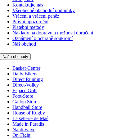
Kontaktujte nás
Všeobecné obchodní podmínky
Vrácení a vrácení peněz
Právní upozornění
Platební metody
Náklady na dopravu a možnosti doručení
Oznámení o ochraně soukromí
Náš obchod
Naše obchody
Basket-Center
Daily Bikers
Direct Running
Direct-Volley
Espace Golf
Foot-Store
Gallop Store
Handball-Store
House of Rugby
La sellerie de Maé
Made in Paradis
Nauti-wave
On-Fight