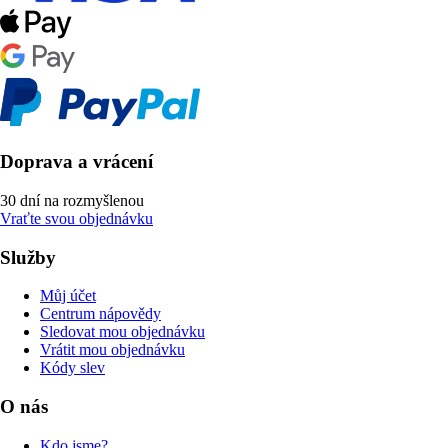
Doprava a vrácení
30 dní na rozmyšlenou
Vraťte svou objednávku
Služby
Můj účet
Centrum nápovědy
Sledovat mou objednávku
Vrátit mou objednávku
Kódy slev
O nás
Kdo jsme?