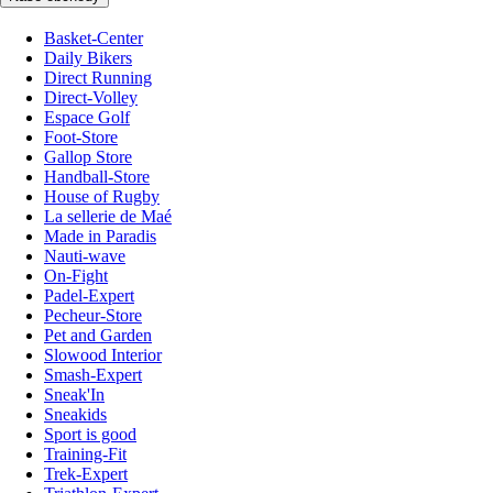
Basket-Center
Daily Bikers
Direct Running
Direct-Volley
Espace Golf
Foot-Store
Gallop Store
Handball-Store
House of Rugby
La sellerie de Maé
Made in Paradis
Nauti-wave
On-Fight
Padel-Expert
Pecheur-Store
Pet and Garden
Slowood Interior
Smash-Expert
Sneak'In
Sneakids
Sport is good
Training-Fit
Trek-Expert