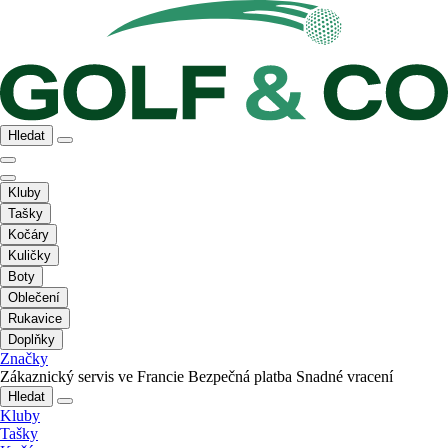
Hledat
Kluby
Tašky
Kočáry
Kuličky
Boty
Oblečení
Rukavice
Doplňky
Značky
Zákaznický servis ve Francie
Bezpečná platba
Snadné vracení
Hledat
Kluby
Tašky