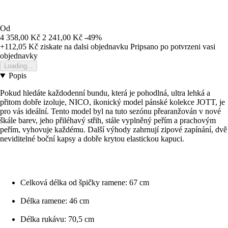
Od
4 358,00 Kč
2 241,00 Kč
-49%
+112,05 Kč
ziskate na dalsi objednavku
Pripsano po potvrzeni vasi
objednavky
Loading...
Popis
Pokud hledáte každodenní bundu, která je pohodlná, ultra lehká a
přitom dobře izoluje, NICO, ikonický model pánské kolekce JOTT, je
pro vás ideální. Tento model byl na tuto sezónu přearanžován v nové
škále barev, jeho přiléhavý střih, stále vyplněný peřím a prachovým
peřím, vyhovuje každému. Další výhody zahrnují zipové zapínání, dvě
neviditelné boční kapsy a dobře krytou elastickou kapuci.
Celková délka od špičky ramene: 67 cm
Délka ramene: 46 cm
Délka rukávu: 70,5 cm