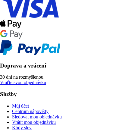
Doprava a vrácení
30 dní na rozmyšlenou
Vraťte svou objednávku
Služby
Můj účet
Centrum nápovědy
Sledovat mou objednávku
Vrátit mou objednávku
Kódy slev