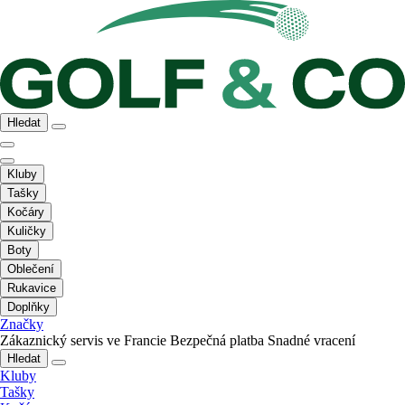
Hledat
Kluby
Tašky
Kočáry
Kuličky
Boty
Oblečení
Rukavice
Doplňky
Značky
Zákaznický servis ve Francie
Bezpečná platba
Snadné vracení
Hledat
Kluby
Tašky