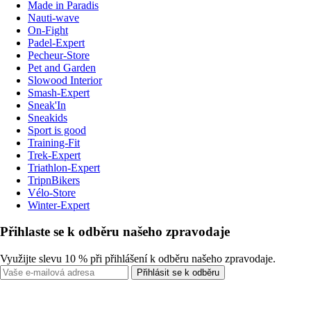
Made in Paradis
Nauti-wave
On-Fight
Padel-Expert
Pecheur-Store
Pet and Garden
Slowood Interior
Smash-Expert
Sneak'In
Sneakids
Sport is good
Training-Fit
Trek-Expert
Triathlon-Expert
TripnBikers
Vélo-Store
Winter-Expert
Přihlaste se k odběru našeho zpravodaje
Využijte slevu 10 % při přihlášení k odběru našeho zpravodaje.
Přihlásit se k odběru