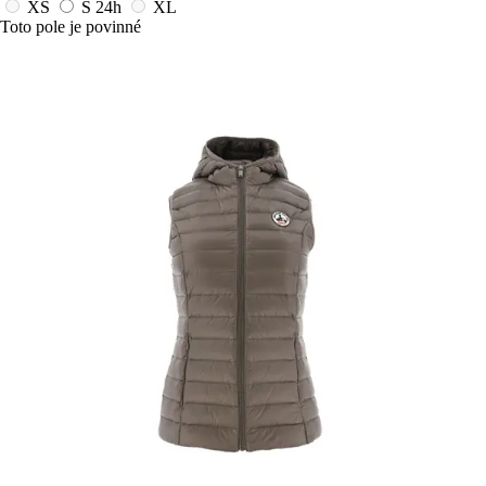
XS
S
24h
XL
Toto pole je povinné