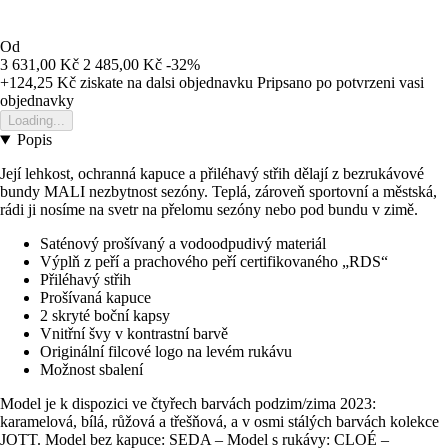
Od
3 631,00 Kč
2 485,00 Kč
-32%
+124,25 Kč
ziskate na dalsi objednavku
Pripsano po potvrzeni vasi
objednavky
Loading...
Popis
Její lehkost, ochranná kapuce a přiléhavý střih dělají z bezrukávové
bundy MALI nezbytnost sezóny. Teplá, zároveň sportovní a městská,
rádi ji nosíme na svetr na přelomu sezóny nebo pod bundu v zimě.
Saténový prošívaný a vodoodpudivý materiál
Výplň z peří a prachového peří certifikovaného „RDS“
Přiléhavý střih
Prošívaná kapuce
2 skryté boční kapsy
Vnitřní švy v kontrastní barvě
Originální filcové logo na levém rukávu
Možnost sbalení
Model je k dispozici ve čtyřech barvách podzim/zima 2023:
karamelová, bílá, růžová a třešňová, a v osmi stálých barvách kolekce
JOTT. Model bez kapuce: SEDA – Model s rukávy: CLOÉ –