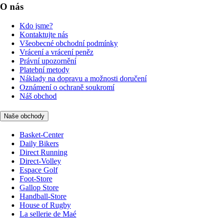
O nás
Kdo jsme?
Kontaktujte nás
Všeobecné obchodní podmínky
Vrácení a vrácení peněz
Právní upozornění
Platební metody
Náklady na dopravu a možnosti doručení
Oznámení o ochraně soukromí
Náš obchod
Naše obchody
Basket-Center
Daily Bikers
Direct Running
Direct-Volley
Espace Golf
Foot-Store
Gallop Store
Handball-Store
House of Rugby
La sellerie de Maé