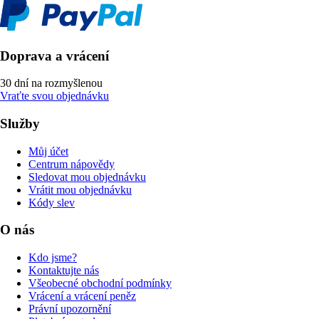
Doprava a vrácení
30 dní na rozmyšlenou
Vraťte svou objednávku
Služby
Můj účet
Centrum nápovědy
Sledovat mou objednávku
Vrátit mou objednávku
Kódy slev
O nás
Kdo jsme?
Kontaktujte nás
Všeobecné obchodní podmínky
Vrácení a vrácení peněz
Právní upozornění