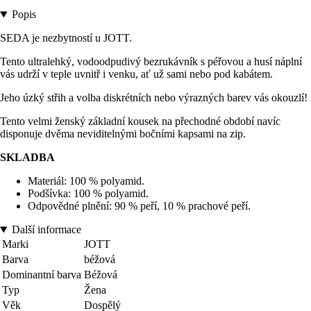
Popis
SEDA je nezbytností u JOTT.
Tento ultralehký, vodoodpudivý bezrukávník s péřovou a husí náplní
vás udrží v teple uvnitř i venku, ať už sami nebo pod kabátem.
Jeho úzký střih a volba diskrétních nebo výrazných barev vás okouzlí!
Tento velmi ženský základní kousek na přechodné období navíc
disponuje dvěma neviditelnými bočními kapsami na zip.
SKLADBA
Materiál: 100 % polyamid.
Podšívka: 100 % polyamid.
Odpovědné plnění: 90 % peří, 10 % prachové peří.
Další informace
Marki
JOTT
Barva
béžová
Dominantní barva
Béžová
Typ
Žena
Věk
Dospělý