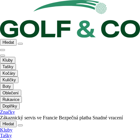
Hledat
Kluby
Tašky
Kočáry
Kuličky
Boty
Oblečení
Rukavice
Doplňky
Značky
Zákaznický servis ve Francie
Bezpečná platba
Snadné vracení
Hledat
Kluby
Tašky