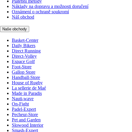
Platební metody
Náklady na dopravu a možnosti doručení
Oznámení o ochraně soukromí
Náš obchod
Naše obchody
Basket-Center
Daily Bikers
Direct Running
Direct-Volley
Espace Golf
Foot-Store
Gallop Store
Handball-Store
House of Rugby
La sellerie de Maé
Made in Paradis
Nauti-wave
On-Fight
Padel-Expert
Pecheur-Store
Pet and Garden
Slowood Interior
Smash-Expert