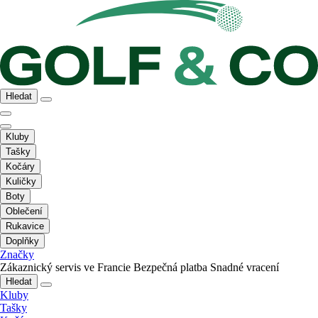
Hledat
Kluby
Tašky
Kočáry
Kuličky
Boty
Oblečení
Rukavice
Doplňky
Značky
Zákaznický servis ve Francie
Bezpečná platba
Snadné vracení
Hledat
Kluby
Tašky