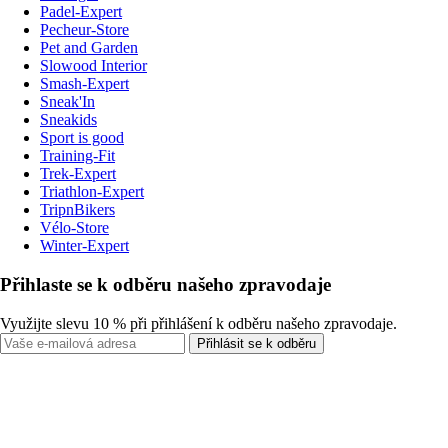
Padel-Expert
Pecheur-Store
Pet and Garden
Slowood Interior
Smash-Expert
Sneak'In
Sneakids
Sport is good
Training-Fit
Trek-Expert
Triathlon-Expert
TripnBikers
Vélo-Store
Winter-Expert
Přihlaste se k odběru našeho zpravodaje
Využijte slevu 10 % při přihlášení k odběru našeho zpravodaje.
Přihlásit se k odběru