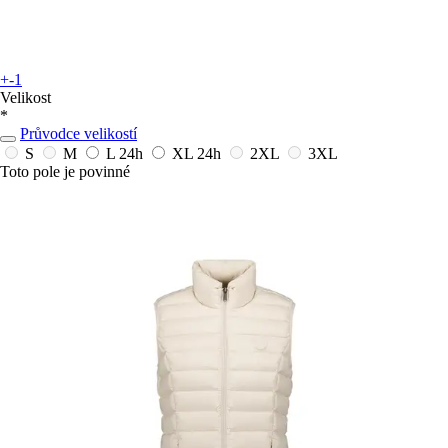
+-1
Velikost
*
Průvodce velikostí
S
M
L
24h
XL
24h
2XL
3XL
Toto pole je povinné