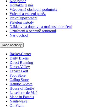
Kdo jsme?
Kontaktujte nás
Všeobecné obchodní podmínky
Vrácení a vrácení peněz
Právní upozornění
Platební metody
Náklady na dopravu a možnosti doručení
Oznámení o ochraně soukromí
Náš obchod
Naše obchody
Basket-Center
Daily Bikers
Direct Running
Direct-Volley
Espace Golf
Foot-Store
Gallop Store
Handball-Store
House of Rugby
La sellerie de Maé
Made in Paradis
Nauti-wave
On-Fight