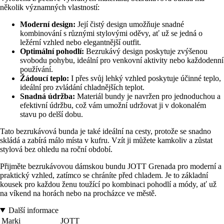
několik významných vlastností:
Moderní design:
Její čistý design umožňuje snadné
kombinování s různými stylovými oděvy, ať už se jedná o
ležérní vzhled nebo elegantnější outfit.
Optimální pohodlí:
Bezrukávý design poskytuje zvýšenou
svobodu pohybu, ideální pro venkovní aktivity nebo každodenní
používání.
Žádoucí teplo:
I přes svůj lehký vzhled poskytuje účinné teplo,
ideální pro zvládání chladnějších teplot.
Snadná údržba:
Materiál bundy je navržen pro jednoduchou a
efektivní údržbu, což vám umožní udržovat ji v dokonalém
stavu po delší dobu.
Tato bezrukávová bunda je také ideální na cesty, protože se snadno
skládá a zabírá málo místa v kufru. Vzít ji můžete kamkoliv a zůstat
stylová bez ohledu na roční období.
Přijměte bezrukávovou dámskou bundu JOTT Grenada pro moderní a
praktický vzhled, zatímco se chráníte před chladem. Je to základní
kousek pro každou ženu toužící po kombinaci pohodlí a módy, ať už
na víkend na horách nebo na procházce ve městě.
Další informace
Marki
JOTT