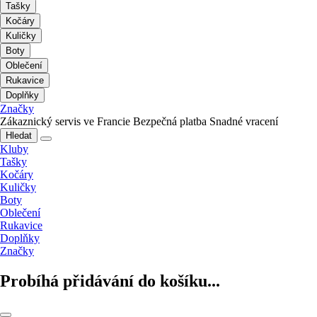
Tašky
Kočáry
Kuličky
Boty
Oblečení
Rukavice
Doplňky
Značky
Zákaznický servis ve Francie
Bezpečná platba
Snadné vracení
Hledat
Kluby
Tašky
Kočáry
Kuličky
Boty
Oblečení
Rukavice
Doplňky
Značky
Probíhá přidávání do košíku...