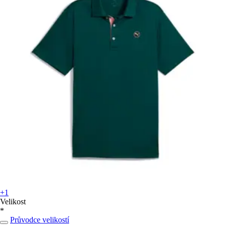
+1
Velikost
*
Průvodce velikostí