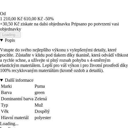
Od
1 210,00 Kč
610,00 Kč
-50%
+30,50 Kč
ziskate na dalsi objednavku
Pripsano po potvrzeni vasi
objednavky
Loading...
Popis
Vstupte do svého nejlepšího výkonu s vylepšenými detaily, které
pocítíte. Zůstaňte v klidu pod tlakem díky tkanině, která odvádí vlhkost
a rychle schne, a užívejte si plný rozsah pohybu s 4-směrným
elastickým materiálem. Lepší pro váš výkon i pro životní prostředí díky
100% recyklovaným materiálům (kromě ozdob a detailů).
Další informace
Marki
Puma
Barva
green
Dominantní barva
Zelená
Typ
Muž
Věk
Dospělý
Hlavní materiál
polyester
Loading...