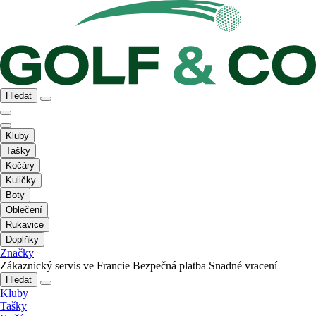
Hledat
Kluby
Tašky
Kočáry
Kuličky
Boty
Oblečení
Rukavice
Doplňky
Značky
Zákaznický servis ve Francie
Bezpečná platba
Snadné vracení
Hledat
Kluby
Tašky