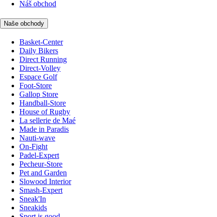
Náš obchod
Naše obchody
Basket-Center
Daily Bikers
Direct Running
Direct-Volley
Espace Golf
Foot-Store
Gallop Store
Handball-Store
House of Rugby
La sellerie de Maé
Made in Paradis
Nauti-wave
On-Fight
Padel-Expert
Pecheur-Store
Pet and Garden
Slowood Interior
Smash-Expert
Sneak'In
Sneakids
Sport is good