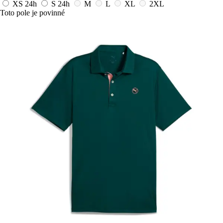
XS
24h
S
24h
M
L
XL
2XL
Toto pole je povinné