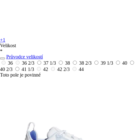
+1
Velikost
*
Průvodce velikostí
36
36 2/3
37 1/3
38
38 2/3
39 1/3
40
40 2/3
41 1/3
42
42 2/3
44
Toto pole je povinné