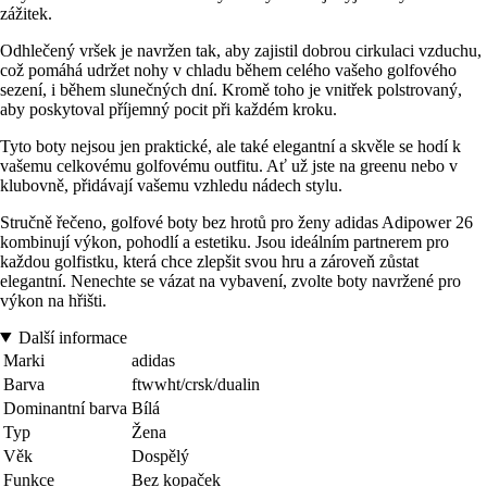
zážitek.
Odhlečený vršek je navržen tak, aby zajistil dobrou cirkulaci vzduchu,
což pomáhá udržet nohy v chladu během celého vašeho golfového
sezení, i během slunečných dní. Kromě toho je vnitřek polstrovaný,
aby poskytoval příjemný pocit při každém kroku.
Tyto boty nejsou jen praktické, ale také elegantní a skvěle se hodí k
vašemu celkovému golfovému outfitu. Ať už jste na greenu nebo v
klubovně, přidávají vašemu vzhledu nádech stylu.
Stručně řečeno, golfové boty bez hrotů pro ženy adidas Adipower 26
kombinují výkon, pohodlí a estetiku. Jsou ideálním partnerem pro
každou golfistku, která chce zlepšit svou hru a zároveň zůstat
elegantní. Nenechte se vázat na vybavení, zvolte boty navržené pro
výkon na hřišti.
Další informace
Marki
adidas
Barva
ftwwht/crsk/dualin
Dominantní barva
Bílá
Typ
Žena
Věk
Dospělý
Funkce
Bez kopaček