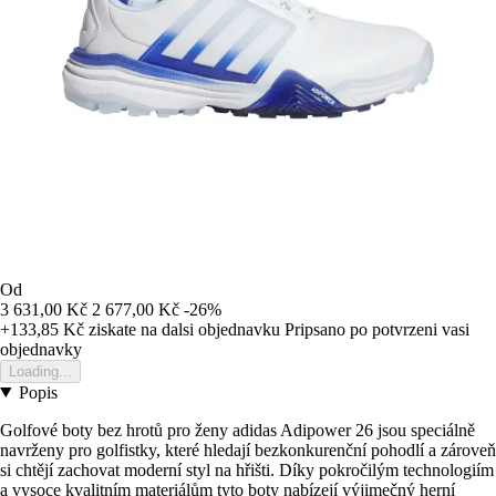
Od
3 631,00 Kč
2 677,00 Kč
-26%
+133,85 Kč
ziskate na dalsi objednavku
Pripsano po potvrzeni vasi
objednavky
Loading...
Popis
Golfové boty bez hrotů pro ženy adidas Adipower 26 jsou speciálně
navrženy pro golfistky, které hledají bezkonkurenční pohodlí a zároveň
si chtějí zachovat moderní styl na hřišti. Díky pokročilým technologiím
a vysoce kvalitním materiálům tyto boty nabízejí výjimečný herní