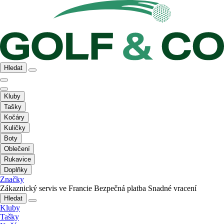
Hledat
Kluby
Tašky
Kočáry
Kuličky
Boty
Oblečení
Rukavice
Doplňky
Značky
Zákaznický servis ve Francie
Bezpečná platba
Snadné vracení
Hledat
Kluby
Tašky