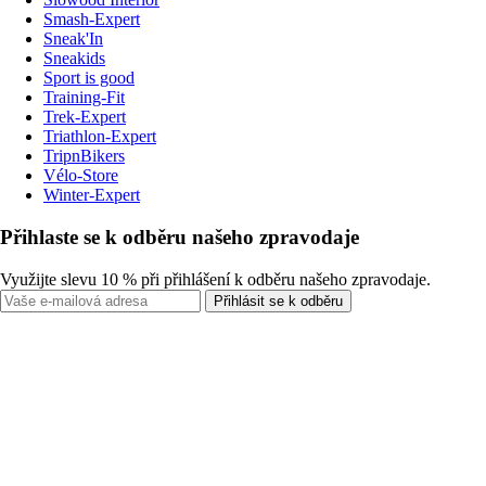
Smash-Expert
Sneak'In
Sneakids
Sport is good
Training-Fit
Trek-Expert
Triathlon-Expert
TripnBikers
Vélo-Store
Winter-Expert
Přihlaste se k odběru našeho zpravodaje
Využijte slevu 10 % při přihlášení k odběru našeho zpravodaje.
Přihlásit se k odběru