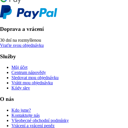
Doprava a vrácení
30 dní na rozmyšlenou
Vraťte svou objednávku
Služby
Můj účet
Centrum nápovědy
Sledovat mou objednávku
Vrátit mou objednávku
Kódy slev
O nás
Kdo jsme?
Kontaktujte nás
Všeobecné obchodní podmínky
Vrácení a vrácení peněz