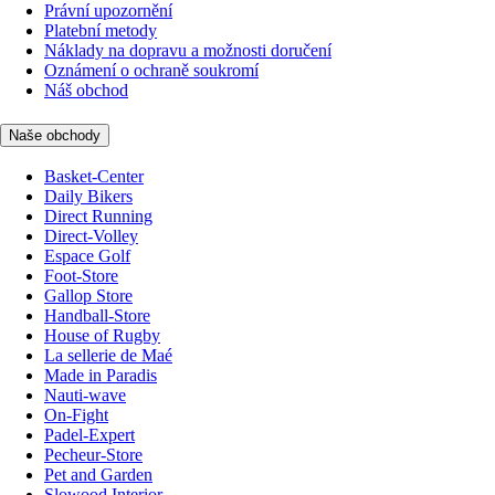
Právní upozornění
Platební metody
Náklady na dopravu a možnosti doručení
Oznámení o ochraně soukromí
Náš obchod
Naše obchody
Basket-Center
Daily Bikers
Direct Running
Direct-Volley
Espace Golf
Foot-Store
Gallop Store
Handball-Store
House of Rugby
La sellerie de Maé
Made in Paradis
Nauti-wave
On-Fight
Padel-Expert
Pecheur-Store
Pet and Garden
Slowood Interior