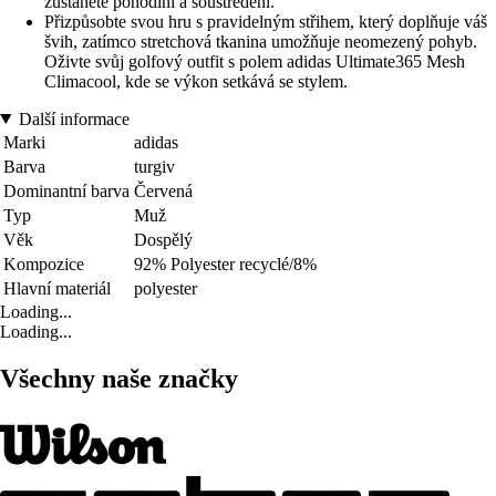
zůstanete pohodlní a soustředění.
Přizpůsobte svou hru s pravidelným střihem, který doplňuje váš
švih, zatímco stretchová tkanina umožňuje neomezený pohyb.
Oživte svůj golfový outfit s polem adidas Ultimate365 Mesh
Climacool, kde se výkon setkává se stylem.
Další informace
Marki
adidas
Barva
turgiv
Dominantní barva
Červená
Typ
Muž
Věk
Dospělý
Kompozice
92% Polyester recyclé/8%
Hlavní materiál
polyester
Loading...
Loading...
Všechny naše značky