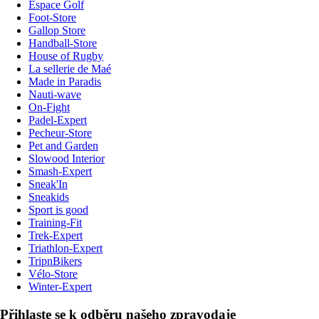
Espace Golf
Foot-Store
Gallop Store
Handball-Store
House of Rugby
La sellerie de Maé
Made in Paradis
Nauti-wave
On-Fight
Padel-Expert
Pecheur-Store
Pet and Garden
Slowood Interior
Smash-Expert
Sneak'In
Sneakids
Sport is good
Training-Fit
Trek-Expert
Triathlon-Expert
TripnBikers
Vélo-Store
Winter-Expert
Přihlaste se k odběru našeho zpravodaje