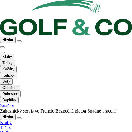
Hledat
Kluby
Tašky
Kočáry
Kuličky
Boty
Oblečení
Rukavice
Doplňky
Značky
Zákaznický servis ve Francie
Bezpečná platba
Snadné vracení
Hledat
Kluby
Tašky