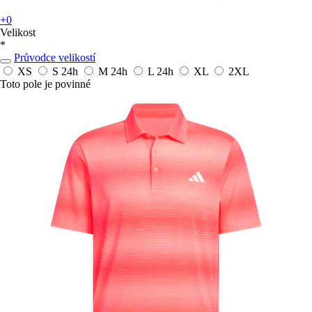
+0
Velikost
*
Průvodce velikostí
XS
S
24h
M
24h
L
24h
XL
2XL
Toto pole je povinné