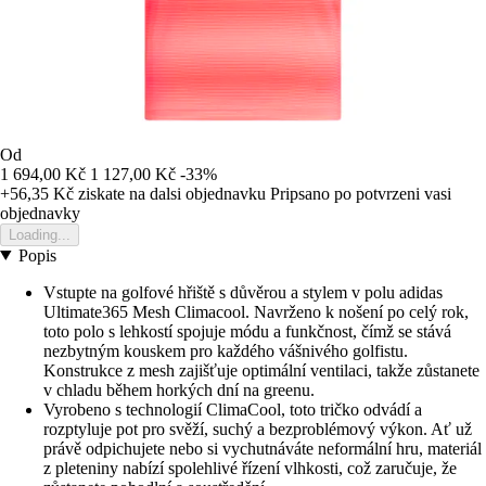
Od
1 694,00 Kč
1 127,00 Kč
-33%
+56,35 Kč
ziskate na dalsi objednavku
Pripsano po potvrzeni vasi
objednavky
Loading...
Popis
Vstupte na golfové hřiště s důvěrou a stylem v polu adidas
Ultimate365 Mesh Climacool. Navrženo k nošení po celý rok,
toto polo s lehkostí spojuje módu a funkčnost, čímž se stává
nezbytným kouskem pro každého vášnivého golfistu.
Konstrukce z mesh zajišťuje optimální ventilaci, takže zůstanete
v chladu během horkých dní na greenu.
Vyrobeno s technologií ClimaCool, toto tričko odvádí a
rozptyluje pot pro svěží, suchý a bezproblémový výkon. Ať už
právě odpichujete nebo si vychutnáváte neformální hru, materiál
z pleteniny nabízí spolehlivé řízení vlhkosti, což zaručuje, že