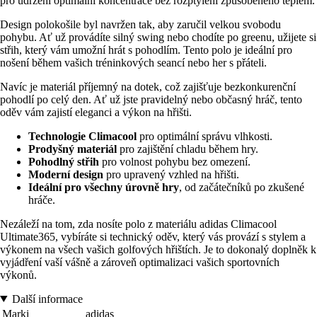
pro udržení optimální koncentrace bez rozptýlení způsobeného teplem.
Design polokošile byl navržen tak, aby zaručil velkou svobodu
pohybu. Ať už provádíte silný swing nebo chodíte po greenu, užijete si
střih, který vám umožní hrát s pohodlím. Tento polo je ideální pro
nošení během vašich tréninkových seancí nebo her s přáteli.
Navíc je materiál příjemný na dotek, což zajišťuje bezkonkurenční
pohodlí po celý den. Ať už jste pravidelný nebo občasný hráč, tento
oděv vám zajistí eleganci a výkon na hřišti.
Technologie Climacool
pro optimální správu vlhkosti.
Prodyšný materiál
pro zajištění chladu během hry.
Pohodlný střih
pro volnost pohybu bez omezení.
Moderní design
pro upravený vzhled na hřišti.
Ideální pro všechny úrovně hry
, od začátečníků po zkušené
hráče.
Nezáleží na tom, zda nosíte polo z materiálu adidas Climacool
Ultimate365, vybíráte si technický oděv, který vás provází s stylem a
výkonem na všech vašich golfových hřištích. Je to dokonalý doplněk k
vyjádření vaší vášně a zároveň optimalizaci vašich sportovních
výkonů.
Další informace
Marki
adidas