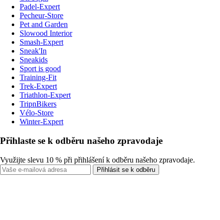
Padel-Expert
Pecheur-Store
Pet and Garden
Slowood Interior
Smash-Expert
Sneak'In
Sneakids
Sport is good
Training-Fit
Trek-Expert
Triathlon-Expert
TripnBikers
Vélo-Store
Winter-Expert
Přihlaste se k odběru našeho zpravodaje
Využijte slevu 10 % při přihlášení k odběru našeho zpravodaje.
Přihlásit se k odběru