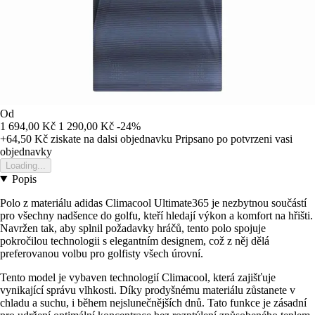
Od
1 694,00 Kč
1 290,00 Kč
-24%
+64,50 Kč
ziskate na dalsi objednavku
Pripsano po potvrzeni vasi
objednavky
Loading...
Popis
Polo z materiálu adidas Climacool Ultimate365 je nezbytnou součástí
pro všechny nadšence do golfu, kteří hledají výkon a komfort na hřišti.
Navržen tak, aby splnil požadavky hráčů, tento polo spojuje
pokročilou technologii s elegantním designem, což z něj dělá
preferovanou volbu pro golfisty všech úrovní.
Tento model je vybaven technologií Climacool, která zajišťuje
vynikající správu vlhkosti. Díky prodyšnému materiálu zůstanete v
chladu a suchu, i během nejslunečnějších dnů. Tato funkce je zásadní