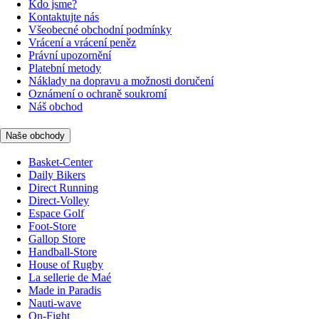
Kdo jsme?
Kontaktujte nás
Všeobecné obchodní podmínky
Vrácení a vrácení peněz
Právní upozornění
Platební metody
Náklady na dopravu a možnosti doručení
Oznámení o ochraně soukromí
Náš obchod
Naše obchody
Basket-Center
Daily Bikers
Direct Running
Direct-Volley
Espace Golf
Foot-Store
Gallop Store
Handball-Store
House of Rugby
La sellerie de Maé
Made in Paradis
Nauti-wave
On-Fight