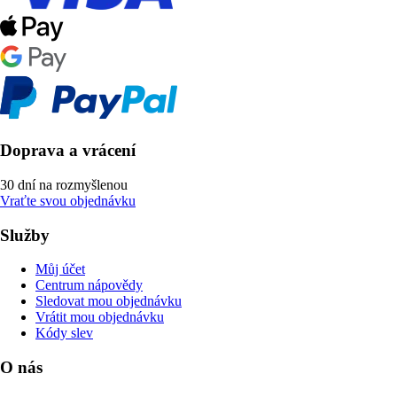
Doprava a vrácení
30 dní na rozmyšlenou
Vraťte svou objednávku
Služby
Můj účet
Centrum nápovědy
Sledovat mou objednávku
Vrátit mou objednávku
Kódy slev
O nás