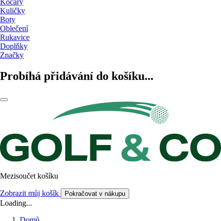
Kočáry
Kuličky
Boty
Oblečení
Rukavice
Doplňky
Značky
Probíhá přidávání do košíku...
Mezisoučet košíku
Zobrazit můj košík
Pokračovat v nákupu
Loading...
Domů