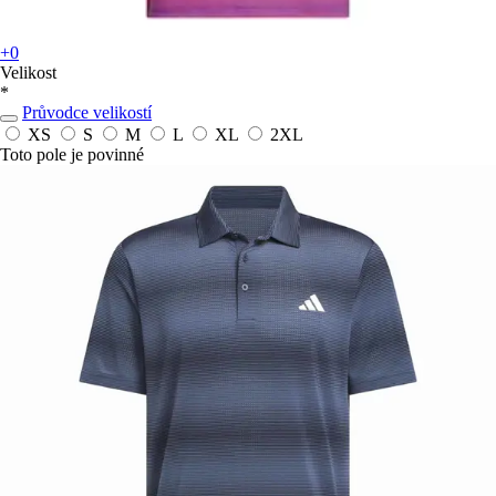
+0
Velikost
*
Průvodce velikostí
XS
S
M
L
XL
2XL
Toto pole je povinné