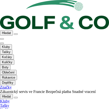
Hledat
Kluby
Tašky
Kočáry
Kuličky
Boty
Oblečení
Rukavice
Doplňky
Značky
Zákaznický servis ve Francie
Bezpečná platba
Snadné vracení
Hledat
Kluby
Tašky