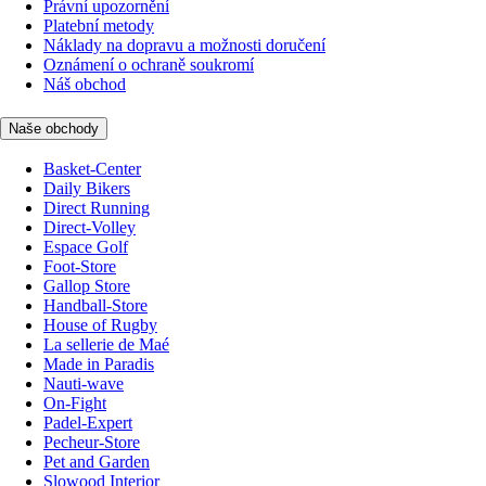
Právní upozornění
Platební metody
Náklady na dopravu a možnosti doručení
Oznámení o ochraně soukromí
Náš obchod
Naše obchody
Basket-Center
Daily Bikers
Direct Running
Direct-Volley
Espace Golf
Foot-Store
Gallop Store
Handball-Store
House of Rugby
La sellerie de Maé
Made in Paradis
Nauti-wave
On-Fight
Padel-Expert
Pecheur-Store
Pet and Garden
Slowood Interior