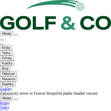
Hledat
Kluby
Tašky
Kočáry
Kuličky
Boty
Oblečení
Rukavice
Doplňky
Značky
Zákaznický servis ve Francie
Bezpečná platba
Snadné vracení
Hledat
Kluby
Tašky