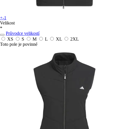
+-1
Velikost
*
Průvodce velikostí
XS
S
M
L
XL
2XL
Toto pole je povinné