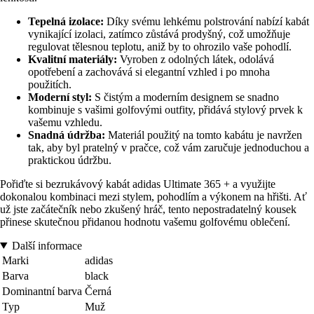
Tepelná izolace:
Díky svému lehkému polstrování nabízí kabát
vynikající izolaci, zatímco zůstává prodyšný, což umožňuje
regulovat tělesnou teplotu, aniž by to ohrozilo vaše pohodlí.
Kvalitní materiály:
Vyroben z odolných látek, odolává
opotřebení a zachovává si elegantní vzhled i po mnoha
použitích.
Moderní styl:
S čistým a moderním designem se snadno
kombinuje s vašimi golfovými outfity, přidává stylový prvek k
vašemu vzhledu.
Snadná údržba:
Materiál použitý na tomto kabátu je navržen
tak, aby byl pratelný v pračce, což vám zaručuje jednoduchou a
praktickou údržbu.
Pořiďte si bezrukávový kabát adidas Ultimate 365 + a využijte
dokonalou kombinaci mezi stylem, pohodlím a výkonem na hřišti. Ať
už jste začátečník nebo zkušený hráč, tento nepostradatelný kousek
přinese skutečnou přidanou hodnotu vašemu golfovému oblečení.
Další informace
Marki
adidas
Barva
black
Dominantní barva
Černá
Typ
Muž