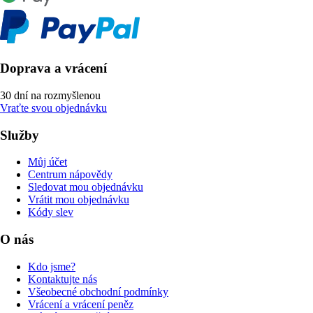
Doprava a vrácení
30 dní na rozmyšlenou
Vraťte svou objednávku
Služby
Můj účet
Centrum nápovědy
Sledovat mou objednávku
Vrátit mou objednávku
Kódy slev
O nás
Kdo jsme?
Kontaktujte nás
Všeobecné obchodní podmínky
Vrácení a vrácení peněz