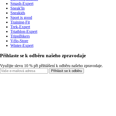
Smash-Expert
Sneak'In
Sneakids
Sport is good
Training-Fit
Trek-Expert
Triathlon-Expert
TripnBikers
Vélo-Store
Winter-Expert
Přihlaste se k odběru našeho zpravodaje
Využijte slevu 10 % při přihlášení k odběru našeho zpravodaje.
Přihlásit se k odběru