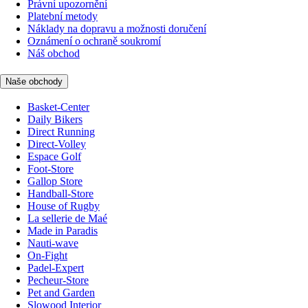
Právní upozornění
Platební metody
Náklady na dopravu a možnosti doručení
Oznámení o ochraně soukromí
Náš obchod
Naše obchody
Basket-Center
Daily Bikers
Direct Running
Direct-Volley
Espace Golf
Foot-Store
Gallop Store
Handball-Store
House of Rugby
La sellerie de Maé
Made in Paradis
Nauti-wave
On-Fight
Padel-Expert
Pecheur-Store
Pet and Garden
Slowood Interior