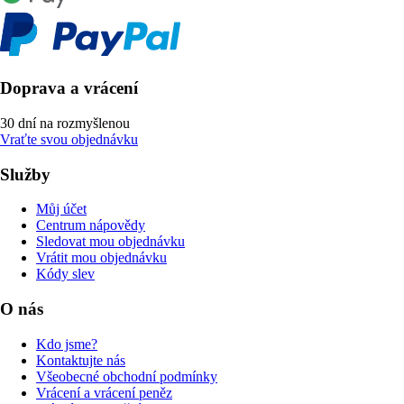
Doprava a vrácení
30 dní na rozmyšlenou
Vraťte svou objednávku
Služby
Můj účet
Centrum nápovědy
Sledovat mou objednávku
Vrátit mou objednávku
Kódy slev
O nás
Kdo jsme?
Kontaktujte nás
Všeobecné obchodní podmínky
Vrácení a vrácení peněz