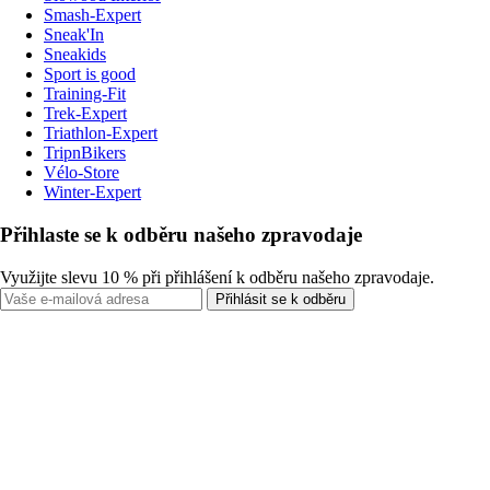
Smash-Expert
Sneak'In
Sneakids
Sport is good
Training-Fit
Trek-Expert
Triathlon-Expert
TripnBikers
Vélo-Store
Winter-Expert
Přihlaste se k odběru našeho zpravodaje
Využijte slevu 10 % při přihlášení k odběru našeho zpravodaje.
Přihlásit se k odběru