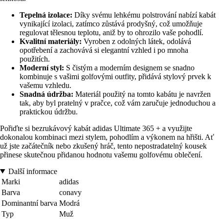
Tepelná izolace:
Díky svému lehkému polstrování nabízí kabát
vynikající izolaci, zatímco zůstává prodyšný, což umožňuje
regulovat tělesnou teplotu, aniž by to ohrozilo vaše pohodlí.
Kvalitní materiály:
Vyroben z odolných látek, odolává
opotřebení a zachovává si elegantní vzhled i po mnoha
použitích.
Moderní styl:
S čistým a moderním designem se snadno
kombinuje s vašimi golfovými outfity, přidává stylový prvek k
vašemu vzhledu.
Snadná údržba:
Materiál použitý na tomto kabátu je navržen
tak, aby byl pratelný v pračce, což vám zaručuje jednoduchou a
praktickou údržbu.
Pořiďte si bezrukávový kabát adidas Ultimate 365 + a využijte
dokonalou kombinaci mezi stylem, pohodlím a výkonem na hřišti. Ať
už jste začátečník nebo zkušený hráč, tento nepostradatelný kousek
přinese skutečnou přidanou hodnotu vašemu golfovému oblečení.
Další informace
Marki
adidas
Barva
conavy
Dominantní barva
Modrá
Typ
Muž