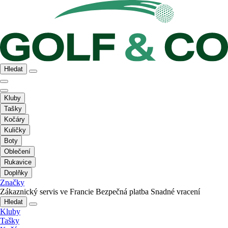
Hledat
Kluby
Tašky
Kočáry
Kuličky
Boty
Oblečení
Rukavice
Doplňky
Značky
Zákaznický servis ve Francie
Bezpečná platba
Snadné vracení
Hledat
Kluby
Tašky