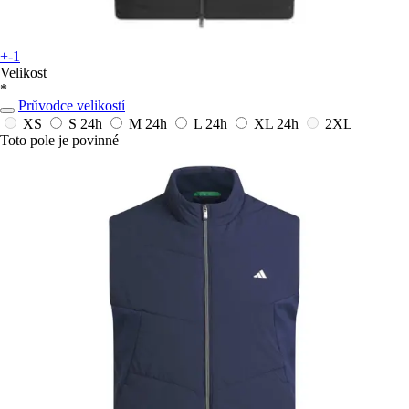
+-1
Velikost
*
Průvodce velikostí
XS
S
24h
M
24h
L
24h
XL
24h
2XL
Toto pole je povinné